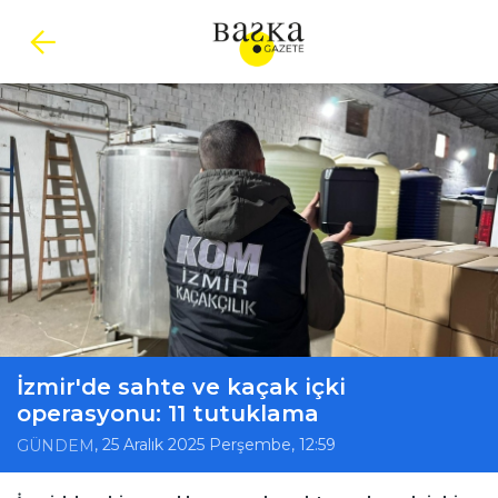
İzmir'de sahte ve kaçak içki
operasyonu: 11 tutuklama
, 25 Aralık 2025 Perşembe, 12:59
GÜNDEM