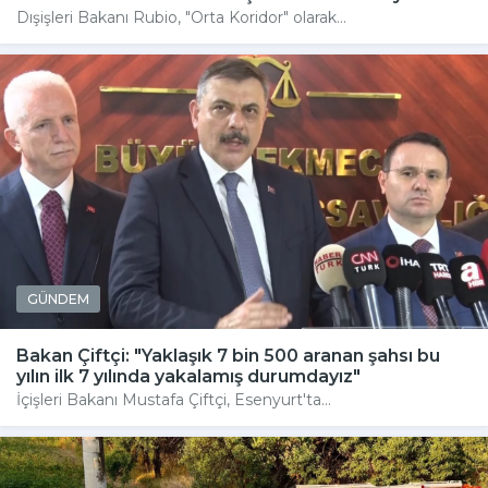
Dışişleri Bakanı Rubio, "Orta Koridor" olarak...
GÜNDEM
Bakan Çiftçi: "Yaklaşık 7 bin 500 aranan şahsı bu
yılın ilk 7 yılında yakalamış durumdayız"
İçişleri Bakanı Mustafa Çiftçi, Esenyurt'ta...