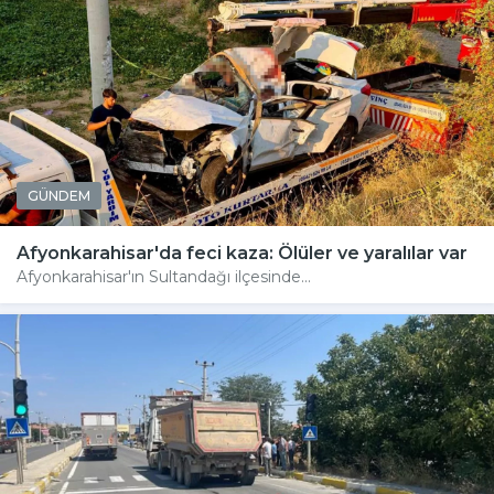
GÜNDEM
Afyonkarahisar'da feci kaza: Ölüler ve yaralılar var
Afyonkarahisar'ın Sultandağı ilçesinde...