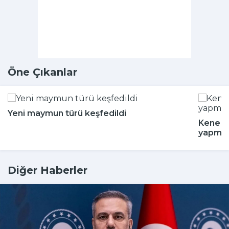
Öne Çıkanlar
Yeni maymun türü keşfedildi
Kene m
yapmay
Diğer Haberler