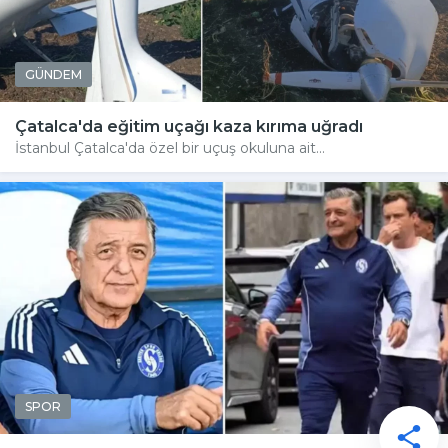
GÜNDEM
Çatalca'da eğitim uçağı kaza kırıma uğradı
İstanbul Çatalca'da özel bir uçuş okuluna ait...
SPOR