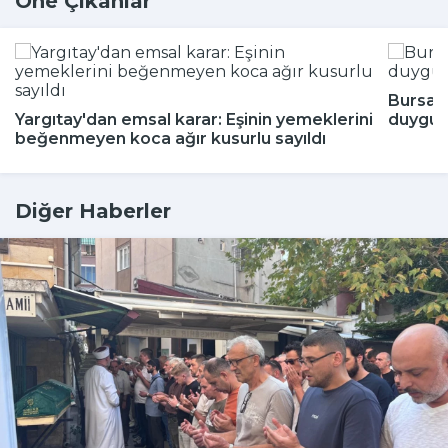
Öne Çıkanlar
Bursa'
Yargıtay'dan emsal karar: Eşinin yemeklerini
duygul
beğenmeyen koca ağır kusurlu sayıldı
Diğer Haberler