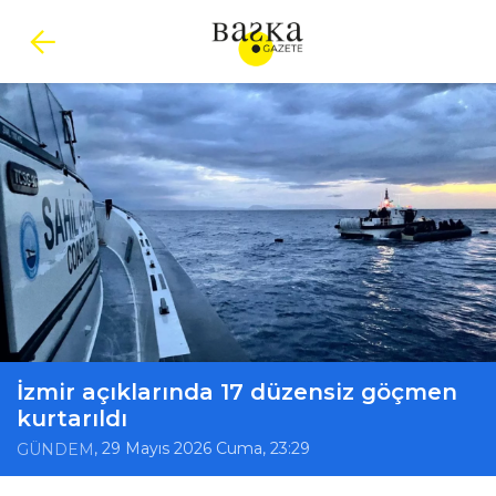
İzmir açıklarında 17 düzensiz göçmen
kurtarıldı
, 29 Mayıs 2026 Cuma, 23:29
GÜNDEM