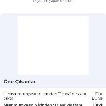
İlk yorum yapan siz olun.
Öne Çıkanlar
Mısır mumyasının içinden 'Truva' destanı
Türkiye