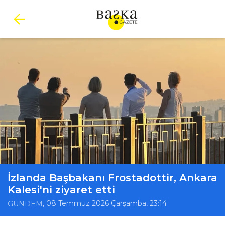
İzlanda Başbakanı Frostadottir, Ankara
Kalesi'ni ziyaret etti
, 08 Temmuz 2026 Çarşamba, 23:14
GÜNDEM