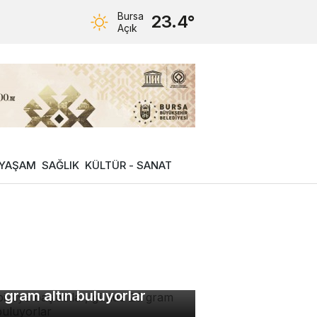
Bursa
23.4°
Açık
YAŞAM
SAĞLIK
KÜLTÜR - SANAT
bi diye başladılar, günde
 gram altın buluyorlar
stagram'da bazı