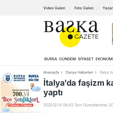
Video Galeri
Foto Galeri
Yazar
BURSA
GÜNDEM
SİYASET
EKONOM
Anasayfa
Dünya Haberleri
İtalya'd
İtalya'da faşizm k
yaptı
2025.12.14 09:42
Son Güncellenme: 202