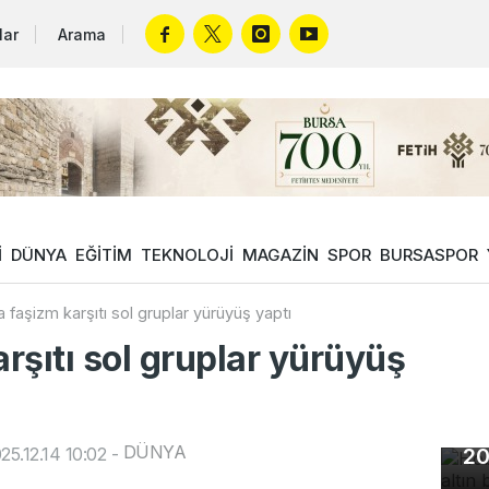
lar
Arama
İ
DÜNYA
EĞİTİM
TEKNOLOJİ
MAGAZİN
SPOR
BURSASPOR
a faşizm karşıtı sol gruplar yürüyüş yaptı
arşıtı sol gruplar yürüyüş
Ho
DÜNYA
5.12.14 10:02
-
20
In