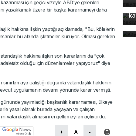
azanması için geçici vizeyle ABD'ye gelenleri
Z 
nı yasaklamak üzere bir başka kararnameyi daha
ka
Ka
ev
k hakkına ilişkin yaptığı açıklamada, "Bu, kölelerin
 İnsanlar bu alanda işletmeler kuruyor. Olması gereken
ndaşlık hakkına ilişkin son kararlarını da "çok
k adaletsiz olduğu için düzenlemeler yapıyoruz" diye
sınırlamaya çalıştığı doğumla vatandaşlık hakkının
evcut uygulamanın devamı yönünde karar vermişti.
lk gününde yayımladığı başkanlık kararnamesi, ülkeye
zelerle yasal olarak burada yaşayan ve çalışan
n vatandaşlık almasını engellemeyi amaçlıyordu.
+
A
-