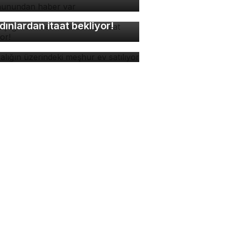
kuşağı erkekleri
dınlardan itaat bekliyor!
yalığın üzerindeki meşhur
 satılıyor