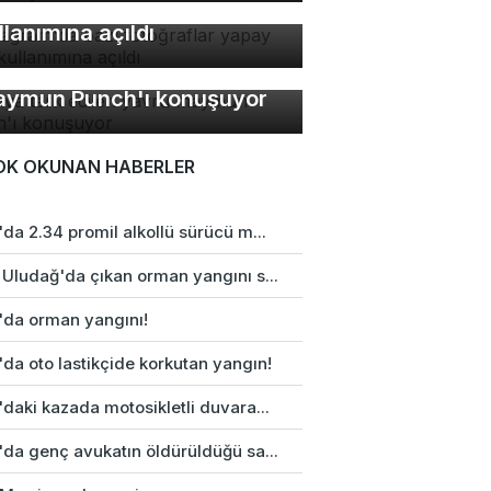
toğraflar yapay zeka
llanımına açıldı
nya terk edilen yavru
ymun Punch'ı konuşuyor
OK OKUNAN HABERLER
da 2.34 promil alkollü sürücü m...
 Uludağ'da çıkan orman yangını s...
'da orman yangını!
da oto lastikçide korkutan yangın!
daki kazada motosikletli duvara...
'da genç avukatın öldürüldüğü sa...