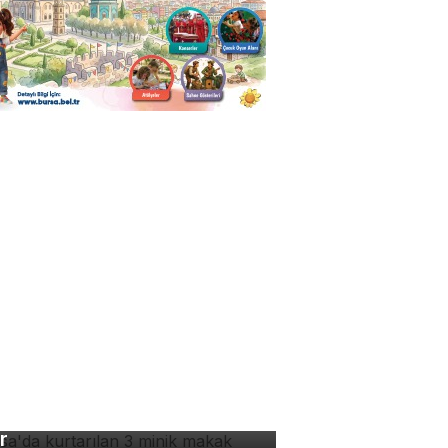
rsa'da kurtarılan 3 minik
kak maymunundan haber
r