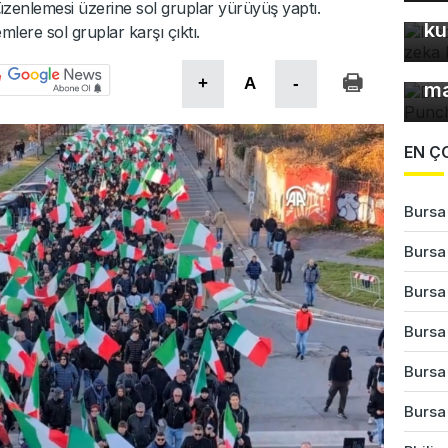
fo
 düzenlemesi üzerine sol gruplar yürüyüş yaptı.
ku
lere sol gruplar karşı çıktı.
Dü
+
A
-
ma
EN Ç
Bursa'
Bursa
Bursa
Bursa'
Bursa'
Bursa