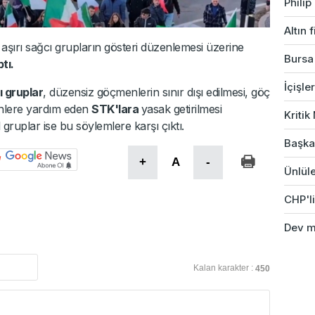
Phili
Altın 
 aşırı sağcı grupların gösteri düzenlemesi üzerine
Bursa'
tı.
İçişle
ı gruplar
, düzensiz göçmenlerin sınır dışı edilmesi, göç
enlere yardım eden
STK'lara
yasak getirilmesi
Kriti
 gruplar ise bu söylemlere karşı çıktı.
Başkan
+
A
-
Ünlüle
CHP'li
Dev ma
Kalan karakter :
450