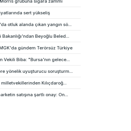
p Morris grubuna sigara zammı
fiyatlarında sert yükseliş
da otluk alanda çıkan yangın sö...
ri Bakanlığı'ndan Beyoğlu Beled...
k MGK'da gündem Terörsüz Türkiye
 Vekili Biba: "Bursa'nın gelece...
re yönelik uyuşturucu soruşturm...
 milletvekillerinden Kılıçdaroğ...
rketin satışına şartlı onay: On...