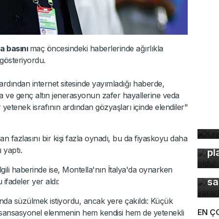
ya basını
maç öncesindeki haberlerinde ağırlıkla
gösteriyordu.
rdından internet sitesinde yayımladığı haberde,
 ve genç altın jenerasyonun zafer hayallerine veda
ir yetenek israfının ardından gözyaşları içinde elendiler"
Ka
ev
n fazlasını bir kişi fazla oynadı, bu da fiyaskoyu daha
Bu
 yaptı.
pl
Gü
ilgili haberinde ise, Montella'nın İtalya'da oynarken
sa
ifadeler yer aldı:
da süzülmek istiyordu, ancak yere çakıldı: Küçük
EN Ç
u sansasyonel elenmenin hem kendisi hem de yetenekli