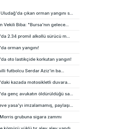
 Uludağ'da çıkan orman yangını s...
 Vekili Biba: "Bursa'nın gelece...
da 2.34 promil alkollü sürücü m...
'da orman yangını!
da oto lastikçide korkutan yangın!
illi futbolcu Serdar Aziz'in ba...
daki kazada motosikletli duvara...
'da genç avukatın öldürüldüğü sa...
eve yasa'yı imzalamamış, paylaşı...
p Morris grubuna sigara zammı
e kömürü yüklü tır alev alev yandı