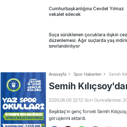
Cumhurbaşkanlığına Cevdet Yılmaz
vekalet edecek
Suça sürüklenen çocuklara ilişkin ce
düzenlemesi: Ağır suçlarda yaş indir
sınırlandırılıyor
Anasayfa
Spor Haberleri
Semih Kılı
Semih Kılıçsoy'dan 
2026.08.06 22:12
Son Güncellenme: 20
Beşiktaş'ın genç forveti Semih Kılıçso
görüşlerini aktardı.