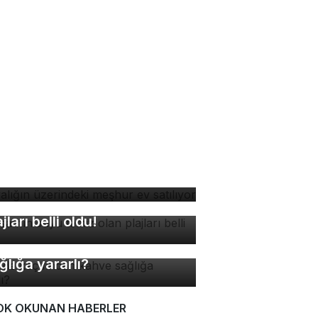
yalığın üzerindeki meşhur
 satılıyor
rsa'nın suyu temiz olan
ajları belli oldu!
nde kaç fincan kahve
ğlığa yararlı?
OK OKUNAN HABERLER