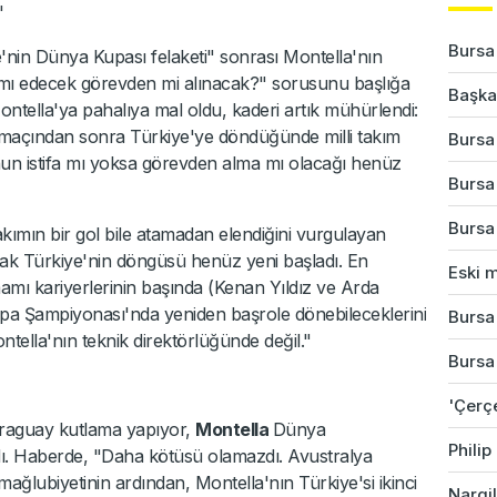
"
Bursa
e'nin Dünya Kupası felaketi" sonrası Montella'nın
ifa mı edecek görevden mi alınacak?" sorusunu başlığa
Başkan
ontella'ya pahalıya mal oldu, kaderi artık mühürlendi:
maçından sonra Türkiye'ye döndüğünde milli takım
Bursa'
nun istifa mı yoksa görevden alma mı olacağı henüz
Bursa
Bursa'
kımın bir gol bile atamadan elendiğini vurgulayan
cak Türkiye'nin döngüsü henüz yeni başladı. En
Eski m
amı kariyerlerinin başında (Kenan Yıldız ve Arda
rupa Şampiyonası'nda yeniden başrole dönebileceklerini
Bursa'
tella'nın teknik direktörlüğünde değil."
Bursa
'Çerç
Paraguay kutlama yapıyor,
Montella
Dünya
Phili
ndı. Haberde, "Daha kötüsü olamazdı. Avustralya
 mağlubiyetinin ardından, Montella'nın Türkiye'si ikinci
Nargil