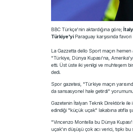
BBC Türkçe'nin aktardığına göre;
İtal
Türkiye'yi
Paraguay karşısında favori 
La Gazzetta dello Sport maçın hemen a
"Türkiye, Dünya Kupası'na, Amerika'ya
etti. Üst üste iki yenilgi ve muhteşem b
dedi.
Spor gazetesi, "Türkiye maçın yarısında
da sansasyonel hale getirdi" yorumunu
Gazetenin İtalyan Teknik Direktörle ile 
edindiği "küçük uçak" lakabına atıfla şu 
"Vincenzo Montella bu Dünya Kupası'n
uçak'ın düşüşü çok acı verici, tıpkı b