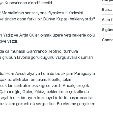
 Kupası'ndan elendi" denildi.
Bursa'
 "Montella'nın sansasyonel fiyaskosu" ifadesini
ye'sinden daha farklı bir Dünya Kupası bekleniyordu"
Altın 
8 günü
n Yıldız ve Arda Güler olmak üzere yeteneklerle dolu
Cansev
diye yazdı.
nda da muhabir Gianfranco Teotino, turnuva
kte grubun favorisi görüldüğünü vurgulayarak şunları
 oldu. Hem Avustralya'ya hem de bu akşam Paraguay'a
ok az etkili olan bir takım. Elbette, takım
ecek bir santrafor eksikliği de vardı. Ancak, en çok
lhanoğlu, Güler, Yıldız, beklentilerin çok altında
ı aşabilecek bir oyun kurmayı bir türlü başaramadılar...
r takım görüntüsü sergilediler. Bu elenme gerçekten