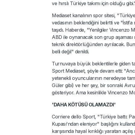
ve hırslı Türkiye takımı için olduğu gibi.
Mediaset kanalının spor sitesi, "Türkiy
vedasının beklendiğini belirtti ve "İst
taşıdı. Haberde, "Yenilgiler Vincenzo M
ABD ile oynanacak son grup aşaması 
teknik direktörlüğünden ayrılacak. Bu
belli değil" denildi.
Turnuvaya büyük beklentilerle giden ta
Sport Mediaset, şöyle devam etti: "An
yetenekli oyuncularının neredeyse tam
Güler gibi) ve her şey, bir sonraki Av
gösteriyor. Ama kesinlikle Vincenzo Mon
'DAHA KÖTÜSÜ OLAMAZDI'
Corriere dello Sport, "Türkiye battı: 
Kupası'ndan eleniyor" başlığını kulla
karşısında hayal kırıklığı yaratan açılış