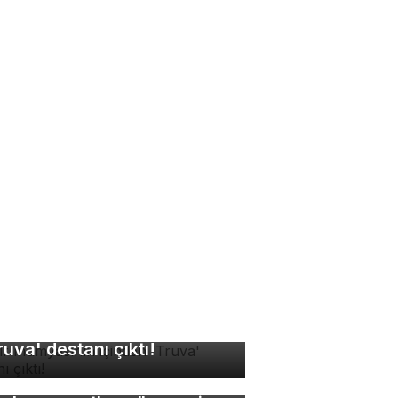
sır mumyasının içinden
ruva' destanı çıktı!
bin yıllık antik kentte