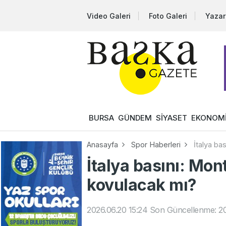
Video Galeri
Foto Galeri
Yazar
BURSA
GÜNDEM
SİYASET
EKONOM
Anasayfa
Spor Haberleri
İtalya ba
İtalya basını: Mont
kovulacak mı?
2026.06.20 15:24
Son Güncellenme: 20