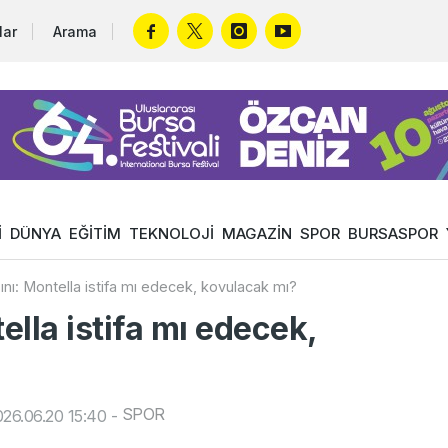
lar
Arama
İ
DÜNYA
EĞİTİM
TEKNOLOJİ
MAGAZİN
SPOR
BURSASPOR
sını: Montella istifa mı edecek, kovulacak mı?
ella istifa mı edecek,
SPOR
26.06.20 15:40
-