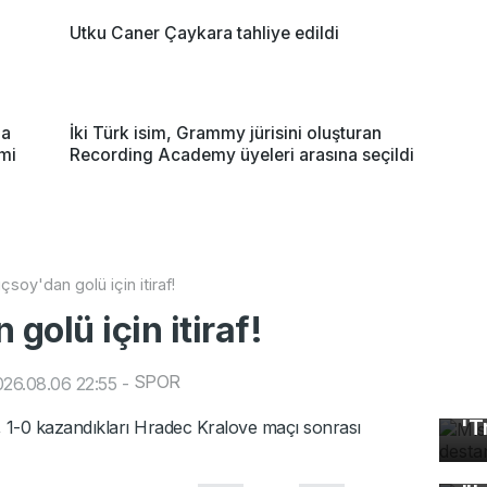
Utku Caner Çaykara tahliye edildi
za
İki Türk isim, Grammy jürisini oluşturan
imi
Recording Academy üyeleri arasına seçildi
çsoy'dan golü için itiraf!
golü için itiraf!
SPOR
26.08.06 22:55
-
Mı
'T
y, 1-0 kazandıkları Hradec Kralove maçı sonrası
3 