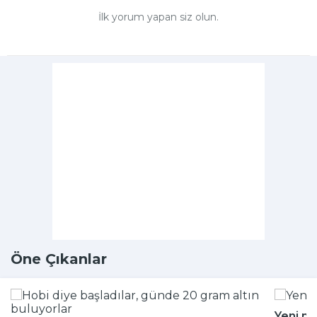
İlk yorum yapan siz olun.
Öne Çıkanlar
Yeni m