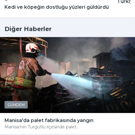
Türkiy
Kedi ve köpeğin dostluğu yüzleri güldürdü
Diğer Haberler
GÜNDEM
Manisa'da palet fabrikasında yangın
Manisa'nın Turgutlu ilçesinde palet...