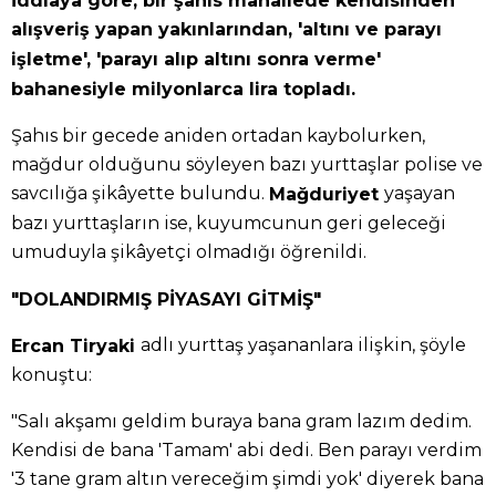
alışveriş yapan yakınlarından, 'altını ve parayı
işletme', 'parayı alıp altını sonra verme'
bahanesiyle milyonlarca lira topladı.
Şahıs bir gecede aniden ortadan kaybolurken,
mağdur olduğunu söyleyen bazı yurttaşlar polise ve
savcılığa şikâyette bulundu.
yaşayan
Mağduriyet
bazı yurttaşların ise, kuyumcunun geri geleceği
umuduyla şikâyetçi olmadığı öğrenildi.
"DOLANDIRMIŞ PİYASAYI GİTMİŞ"
adlı yurttaş yaşananlara ilişkin, şöyle
Ercan Tiryaki
konuştu:
"Salı akşamı geldim buraya bana gram lazım dedim.
Kendisi de bana 'Tamam' abi dedi. Ben parayı verdim
'3 tane gram altın vereceğim şimdi yok' diyerek bana