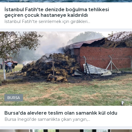
İstanbul Fatih'te denizde boğulma tehlikesi
geçiren çocuk hastaneye kaldırıldı
İstanbul Fatih'te serinlemek için girdikleri...
BURSA
Bursa'da alevlere teslim olan samanlık kül oldu
Bursa İnegöl'de samanlıkta çıkan yangın,...