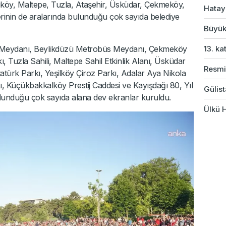
adıköy, Maltepe, Tuzla, Ataşehir, Üsküdar, Çekmeköy,
Hatay
rinin de aralarında bulunduğu çok sayıda belediye
Büyük
13. ka
 Meydanı, Beylikdüzü Metrobüs Meydanı, Çekmeköy
 Tuzla Sahili, Maltepe Sahil Etkinlik Alanı, Üsküdar
Resmi
tatürk Parkı, Yeşilköy Çiroz Parkı, Adalar Aya Nikola
ı, Küçükbakkalköy Prestij Caddesi ve Kayışdağı 80, Yıl
Gülist
lunduğu çok sayıda alana dev ekranlar kuruldu.
Ülkü H