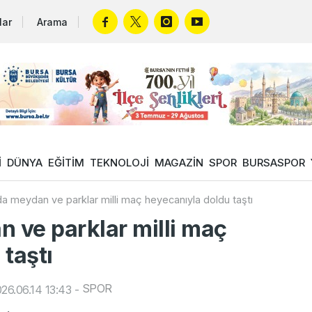
lar
Arama
İ
DÜNYA
EĞİTİM
TEKNOLOJİ
MAGAZİN
SPOR
BURSASPOR
da meydan ve parklar milli maç heyecanıyla doldu taştı
n ve parklar milli maç
taştı
SPOR
26.06.14 13:43
-