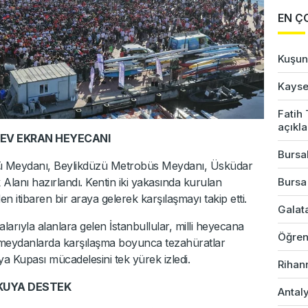
EN Ç
Kuşun 
Kayser
Fatih
açıkl
EV EKRAN HEYECANI
Bursal
nü Meydanı, Beylikdüzü Metrobüs Meydanı, Üsküdar
Bursa
 Alanı hazırlandı. Kentin iki yakasında kurulan
n itibaren bir araya gelerek karşılaşmayı takip etti.
Galata
alarıyla alanlara gelen İstanbullular, milli heyecana
Öğren
 meydanlarda karşılaşma boyunca tezahüratlar
ya Kupası mücadelesini tek yürek izledi.
Rihan
ŞKUYA DESTEK
Antaly