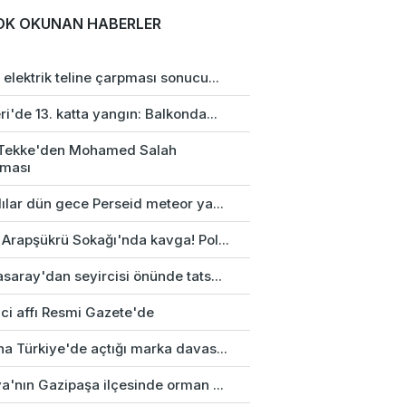
OK OKUNAN HABERLER
elektrik teline çarpması sonucu...
i'de 13. katta yangın: Balkonda...
 Tekke'den Mohamed Salah
aması
ılar dün gece Perseid meteor ya...
 Arapşükrü Sokağı'nda kavga! Pol...
saray'dan seyircisi önünde tats...
ci affı Resmi Gazete'de
na Türkiye'de açtığı marka davas...
a'nın Gazipaşa ilçesinde orman ...