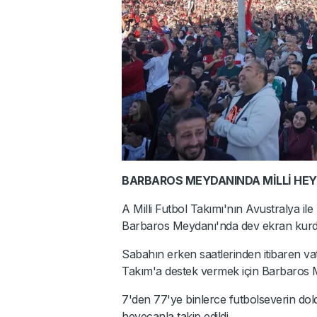
BARBAROS MEYDANINDA MİLLİ HE
A Milli Futbol Takımı'nın Avustralya il
Barbaros Meydanı'nda dev ekran kurd
Sabahın erken saatlerinden itibaren vat
Takım'a destek vermek için Barbaros M
7'den 77'ye binlerce futbolseverin d
heyecanla takip edildi.