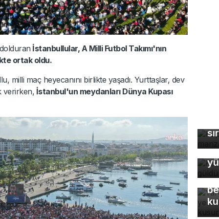
 dolduran
İstanbullular, A Milli Futbol Takımı'nın
te ortak oldu.
, milli maç heyecanını birlikte yaşadı. Yurttaşlar, dev
 verirken,
İstanbul'un meydanları Dünya Kupası
Ka
ma
sı
Ke
yü
Ya
Eş
be
ku