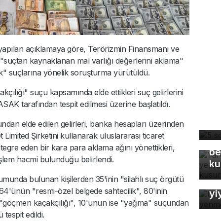
yapılan açıklamaya göre, Terörizmin Finansmanı ve
uçtan kaynaklanan mal varlığı değerlerini aklama"
" suçlarına yönelik soruşturma yürütüldü.
ılığı" suçu kapsamında elde ettikleri suç gelirlerini
AK tarafından tespit edilmesi üzerine başlatıldı.
5 
dü
ndan elde edilen gelirleri, banka hesapları üzerinden
Ya
Limited Şirketini kullanarak uluslararası ticaret
Eş
egre eden bir kara para aklama ağını yönettikleri,
be
şlem hacmi bulunduğu belirlendi.
ku
Uz
umunda bulunan kişilerden 35'inin "silahlı suç örgütü
So
64'ünün "resmi-özel belgede sahtecilik", 80'inin
yi
n "göçmen kaçakçılığı", 10'unun ise "yağma" suçundan
espit edildi.