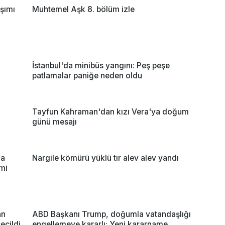
şımı
Muhtemel Aşk 8. bölüm izle
İstanbul'da minibüs yangını: Peş peşe
patlamalar paniğe neden oldu
Tayfun Kahraman'dan kızı Vera'ya doğum
günü mesajı
za
Nargile kömürü yüklü tır alev alev yandı
imi
an
ABD Başkanı Trump, doğumla vatandaşlığı
eçildi
engellemeye kararlı: Yeni kararname