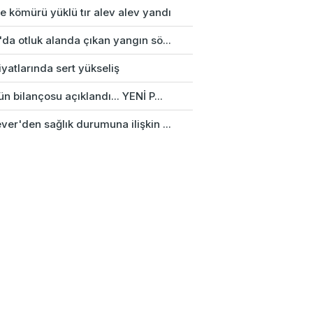
e kömürü yüklü tır alev alev yandı
da otluk alanda çıkan yangın sö...
fiyatlarında sert yükseliş
n bilançosu açıklandı... YENİ P...
er'den sağlık durumuna ilişkin ...