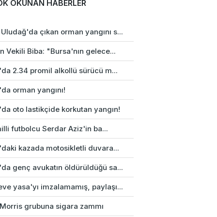
OK OKUNAN HABERLER
 Uludağ'da çıkan orman yangını s...
 Vekili Biba: "Bursa'nın gelece...
da 2.34 promil alkollü sürücü m...
'da orman yangını!
da oto lastikçide korkutan yangın!
illi futbolcu Serdar Aziz'in ba...
daki kazada motosikletli duvara...
'da genç avukatın öldürüldüğü sa...
eve yasa'yı imzalamamış, paylaşı...
p Morris grubuna sigara zammı