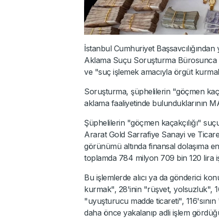
İstanbul Cumhuriyet Başsavcılığından 
Aklama Suçu Soruşturma Bürosunca "s
ve "suç işlemek amacıyla örgüt kurmak
Soruşturma, şüphelilerin "göçmen kaçakç
aklama faaliyetinde bulunduklarının MAS
Şüphelilerin "göçmen kaçakçılığı" suçu
Ararat Gold Sarrafiye Sanayi ve Ticaret 
görünümü altında finansal dolaşıma ent
toplamda 784 milyon 709 bin 120 lira i
Bu işlemlerde alıcı ya da gönderici kon
kurmak", 28'inin "rüşvet, yolsuzluk", 1
"uyuşturucu madde ticareti", 116'sını
daha önce yakalanıp adli işlem gördüğü t