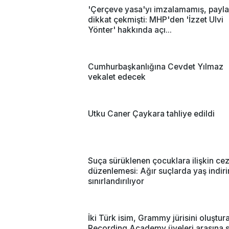
'Çerçeve yasa'yı imzalamamış, payla
dikkat çekmişti: MHP'den 'İzzet Ulvi
Yönter' hakkında açı...
Cumhurbaşkanlığına Cevdet Yılmaz
vekalet edecek
Utku Caner Çaykara tahliye edildi
Suça sürüklenen çocuklara ilişkin ce
düzenlemesi: Ağır suçlarda yaş indir
sınırlandırılıyor
İki Türk isim, Grammy jürisini oluştur
Recording Academy üyeleri arasına s