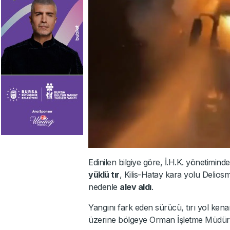
Edinilen bilgiye göre, İ.H.K. yönetimin
yüklü tır
, Kilis-Hatay kara yolu Delios
nedenle
alev aldı
.
Yangını fark eden sürücü, tırı yol kenar
üzerine bölgeye Orman İşletme Müdürlüğü 