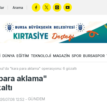
lar
Arama
İ
DÜNYA
EĞİTİM
TEKNOLOJİ
MAGAZİN
SPOR
BURSASPOR
bul'da "kara para aklama" operasyonu: 6 gözaltı
 para aklama"
altı
GÜNDEM
26.07.08 12:52
-