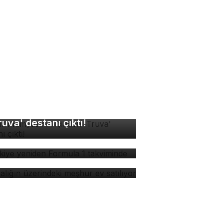
sır mumyasının içinden
ruva' destanı çıktı!
rkiye yeniden Formula 1
kviminde
yalığın üzerindeki meşhur
 satılıyor