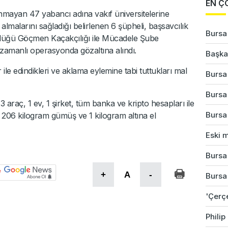
EN Ç
nmayan 47 yabancı adına vakıf üniversitelerine
 almalarını sağladığı belirlenen 6 şüpheli, başsavcılık
Bursa
lüğü Göçmen Kaçakçılığı ile Mücadele Şube
amanlı operasyonda gözaltına alındı.
Başkan
 ile edindikleri ve aklama eylemine tabi tuttukları mal
Bursa'
Bursa
araç, 1 ev, 1 şirket, tüm banka ve kripto hesapları ile
Bursa'
r, 206 kilogram gümüş ve 1 kilogram altına el
Eski m
Bursa'
+
A
-
Bursa
'Çerç
Phili