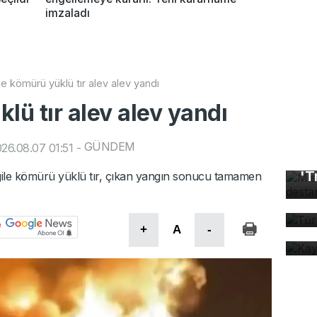
imzaladı
le kömürü yüklü tır alev alev yandı
lü tır alev alev yandı
GÜNDEM
26.08.07 01:51
-
Mı
'T
argile kömürü yüklü tır, çıkan yangın sonucu tamamen
Tü
ta
Ka
+
A
-
ev