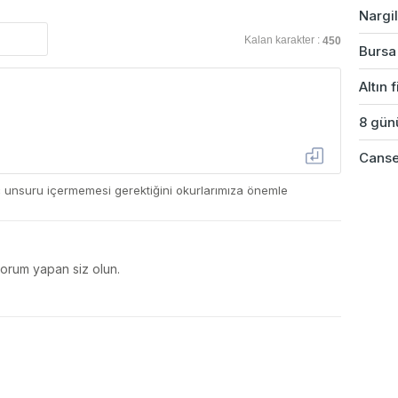
Nargil
Kalan karakter :
450
Bursa'
Altın 
8 günü
Cansev
ç unsuru içermemesi gerektiğini okurlarımıza önemle
yorum yapan siz olun.