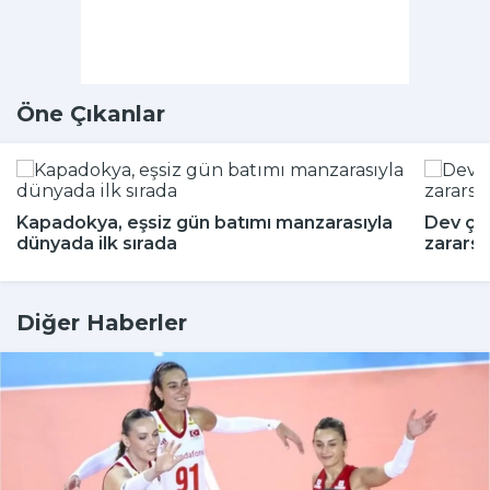
Öne Çıkanlar
Kapadokya, eşsiz gün batımı manzarasıyla
Dev çeki
dünyada ilk sırada
zararsı
Diğer Haberler