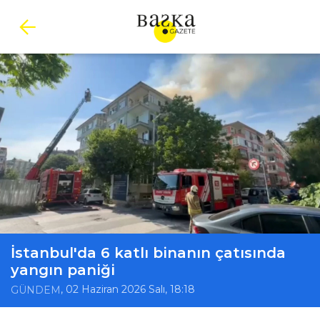
İstanbul'da 6 katlı binanın çatısında
yangın paniği
, 02 Haziran 2026 Salı, 18:18
GÜNDEM