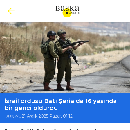
İsrail ordusu Batı Şeria'da 16 yaşında
bir genci öldürdü
, 21 Aralık 2025 Pazar, 01:12
DÜNYA