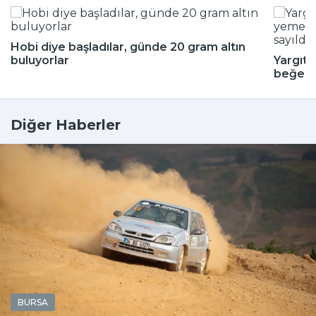
Hobi diye başladılar, günde 20 gram altın
buluyorlar
Yargıta
beğenm
Diğer Haberler
BURSA