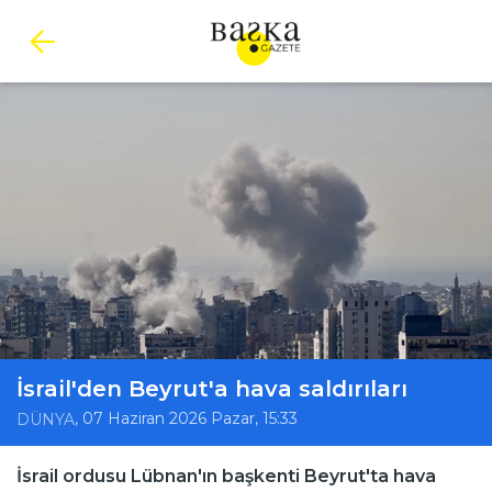
İsrail'den Beyrut'a hava saldırıları
, 07 Haziran 2026 Pazar, 15:33
DÜNYA
İsrail ordusu Lübnan'ın başkenti Beyrut'ta hava