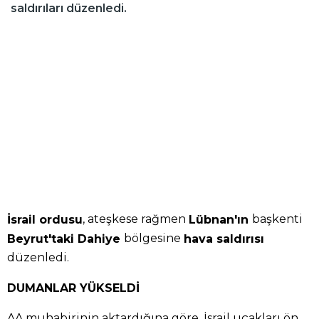
saldırıları düzenledi.
, ateşkese rağmen
başkenti
İsrail ordusu
Lübnan'ın
bölgesine
Beyrut'taki Dahiye
hava saldırısı
düzenledi.
DUMANLAR YÜKSELDİ
AA muhabirinin aktardığına göre, İsrail uçakları ön