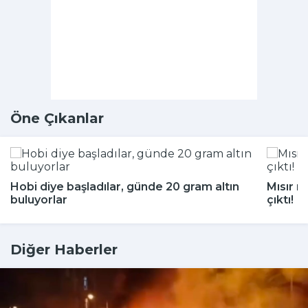
Öne Çıkanlar
Hobi diye başladılar, günde 20 gram altın
Mısır m
buluyorlar
çıktı!
Diğer Haberler