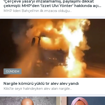
'Çerçeve yasa'yı imzalamamış, paylaşımı dikkat
çekmişti: MHP'den 'İzzet Ulvi Yönter' hakkında açı...
MHP lideri Bahçeli'nin ilk imzacısı olduğu...
GÜNDEM
Nargile kömürü yüklü tır alev alev yandı
Kilis'te seyir halindeyken alev alan nargile...