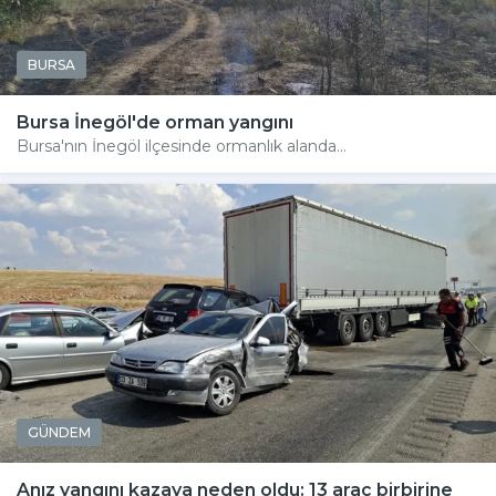
BURSA
Bursa İnegöl'de orman yangını
Bursa'nın İnegöl ilçesinde ormanlık alanda...
GÜNDEM
Anız yangını kazaya neden oldu: 13 araç birbirine