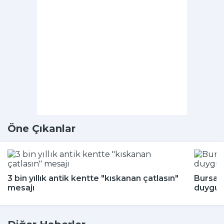
Öne Çıkanlar
3 bin yıllık antik kentte "kıskanan çatlasın"
Bursa'
mesajı
duygul