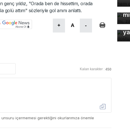
De
n genç yıldız, "Orada ben de hissettim, orada
çö
golü attım" sözleriyle gol anını anlattı.
mı
Or
+
A
-
ya
Kalan karakter :
450
ç unsuru içermemesi gerektiğini okurlarımıza önemle