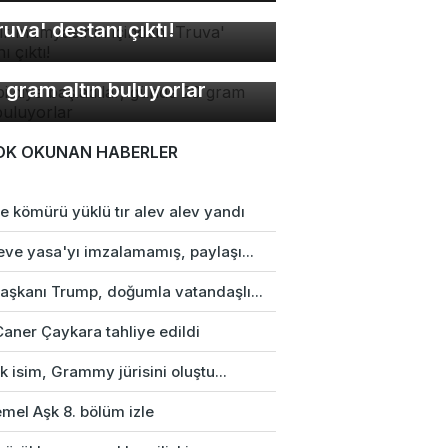
sır mumyasının içinden
ruva' destanı çıktı!
bi diye başladılar, günde
 gram altın buluyorlar
OK OKUNAN HABERLER
e kömürü yüklü tır alev alev yandı
eve yasa'yı imzalamamış, paylaşı...
aşkanı Trump, doğumla vatandaşlı...
Caner Çaykara tahliye edildi
rk isim, Grammy jürisini oluştu...
mel Aşk 8. bölüm izle