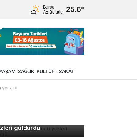
Bursa
25.6°
Az Bulutlu
YAŞAM
SAĞLIK
KÜLTÜR - SANAT
 yer aldı
di ve köpeğin dostluğu
zleri güldürdü