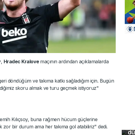
y
,
Hradec Kralove
maçının ardından açıklamalarda
ri döndüğüm ve takıma katkı sağladığım için. Bugün
stediğimiz skoru almak ve turu geçmek istiyoruz"
Bu
so
 Semih Kılıçsoy, buna rağmen hücum güçlerine
du
ak zor bir durum ama her takıma gol atabiliriz" dedi.
dü