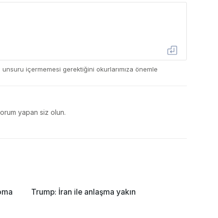
ç unsuru içermemesi gerektiğini okurlarımıza önemle
yorum yapan siz olun.
loma
Trump: İran ile anlaşma yakın