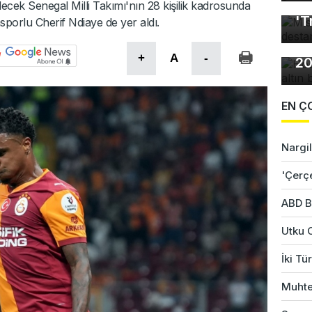
Mı
cek Senegal Milli Takımı'nın 28 kişilik kadrosunda
'T
sporlu Cherif Ndiaye de yer aldı.
Ho
+
A
-
20
EN Ç
Nargil
'Çerç
ABD B
Utku 
İki Tü
Muhte