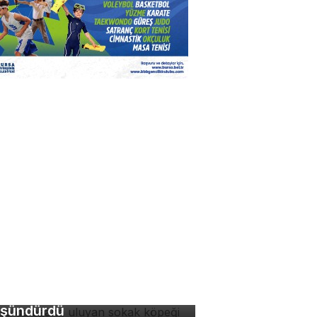
rsa'da ezana uluyan
kak köpeği hem
ygulandırdı hem
şündürdü