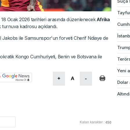
Suça s
Tayfu
le 18 Ocak 2026 tarihleri arasında düzenlenecek
Afrika
Cumhu
lik turnuva kadrosu açıklandı.
İstanb
ail Jakobs ile Samsunspor'un forveti Cherif Ndiaye de
Trump
ratik Kongo Cumhuriyeti, Benin ve Botsvana ile
Terörs
Yeni a
+
A
-
Dolar 
Altınd
Kalan karakter :
450