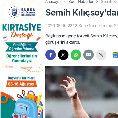
Anasayfa
Spor Haberleri
Semih Kılı
Semih Kılıçsoy'dan 
2026.08.06 22:12
Son Güncellenme: 20
Beşiktaş'ın genç forveti Semih Kılıçso
görüşlerini aktardı.