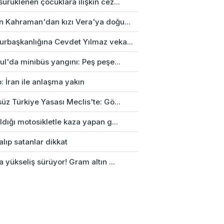
ürüklenen çocuklara ilişkin cez...
n Kahraman'dan kızı Vera'ya doğu...
rbaşkanlığına Cevdet Yılmaz veka...
ul'da minibüs yangını: Peş peşe...
: İran ile anlaşma yakın
üz Türkiye Yasası Meclis'te: Gö...
ldığı motosikletle kaza yapan g...
alıp satanlar dikkat
a yükseliş sürüyor! Gram altın ...