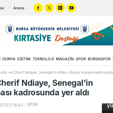
lar
Arama
İ
DÜNYA
EĞİTİM
TEKNOLOJİ
MAGAZİN
SPOR
BURSASPOR
kobs ve Cherif Ndiaye, Senegal'in Afrika Uluslar Kupası kadrosunda
herif Ndiaye, Senegal'in
pası kadrosunda yer aldı
Ke
SPOR
5.12.13 16:43
-
yü