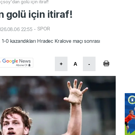
çsoy'dan golü için itiraf!
golü için itiraf!
SPOR
26.08.06 22:55
-
y, 1-0 kazandıkları Hradec Kralove maçı sonrası
+
A
-