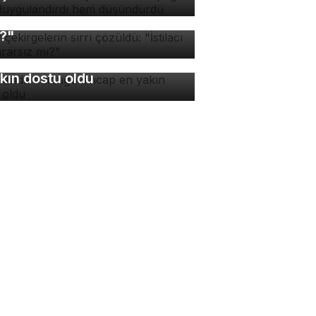
v çekirgelerin sırrı
züldü: "İstilacı mı, zararsız
?"
manda bulduğu sincap en
kın dostu oldu