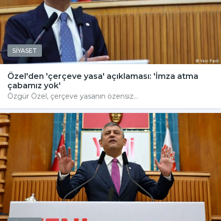
SİYASET
Özel'den 'çerçeve yasa' açıklaması: 'İmza atma
çabamız yok'
Özgür Özel, çerçeve yasanın özensiz...