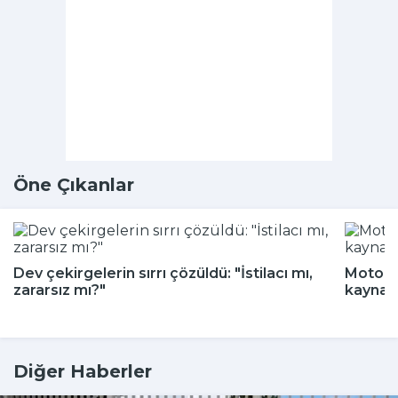
Öne Çıkanlar
Dev çekirgelerin sırrı çözüldü: "İstilacı mı,
Motokur
zararsız mı?"
kaynak
Diğer Haberler