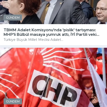
GÜNDEM
TBMM Adalet Komisyonu'nda 'pislik' tartışması:
MHP'li Bülbül masaya yumruk attı, İYİ Partili veki...
Türkiye Büyük Millet Meclisi Adalet...
GÜNDEM