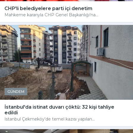
CHP'li belediyelere parti içi denetim
Mahkeme kararıyla CHP Genel Başkanlığı'na...
GÜNDEM
İstanbul'da istinat duvarı çöktü: 32 kişi tahliye
edildi
İstanbul Çekmeköy'de temel kazısı yapılan...