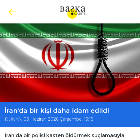
İran'da bir kişi daha idam edildi
, 03 Haziran 2026 Çarşamba, 13:15
DÜNYA
İran'da bir polisi kasten öldürmek suçlamasıyla