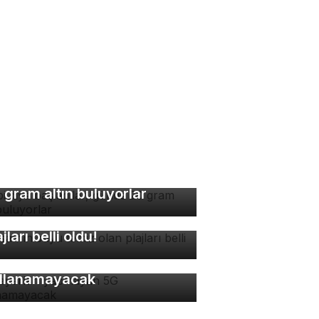
bi diye başladılar, günde
 gram altın buluyorlar
rsa'nın suyu temiz olan
ajları belli oldu!
 ayarları yapmayan 5G
llanamayacak