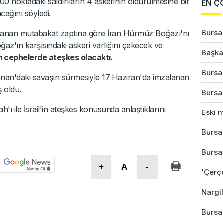
100 noktadaki saldırıların 4 askerinin öldürülmesine bir
EN Ç
cağını söyledi.
Bursa
lanan mutabakat zaptına göre İran Hürmüz Boğazı'nı
ğaz'ın karşısındaki askeri varlığını çekecek ve
Başkan
 cephelerde ateşkes olacaktı.
Bursa'
an'daki savaşın sürmesiyle 17 Haziran'da imzalanan
ş oldu.
Bursa
ı ile İsrail'in ateşkes konusunda anlaştıklarını
Eski m
Bursa'
Bursa'
+
A
-
'Çerç
Nargil
Bursa