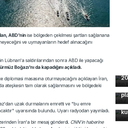
'dan, ABD'nin
ise bölgeden çekilmesi şartları sağlanana
rilmeyeceğini ve uymayanların hedef alınacağını
l'in Lübnan'a saldırılarından sonra ABD ile yapacağı
Hürmüz Boğazı'nı da kapadığını açıkladı.
Ho
20
e diplomasi masasına oturmayacağını açıklayan İran,
da ateşkesin tam olarak sağlanmasını ve bölgedeki
Bu
pl
ğaz'dan uzak durmalarını emretti ve "bu emre
Bu
caktır" uyarısında bulundu. Uyarı radyodan yayınladı.
ku
erinden İran'a bir mesaj gönderdi.
CNN'in haberine