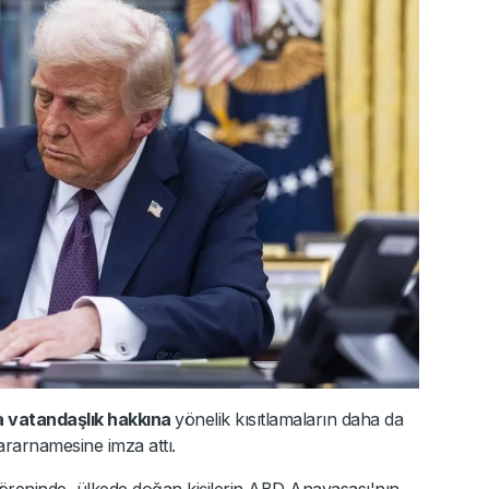
 vatandaşlık hakkına
yönelik kısıtlamaların daha da
kararnamesine imza attı.
öreninde, ülkede doğan kişilerin ABD Anayasası'nın