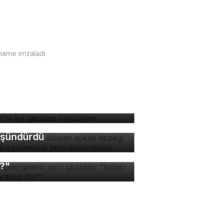
rname imzaladı
tlis'te kış geceleri
rsa'da ezana uluyan
yülüyor
kak köpeği hem
ygulandırdı hem
şündürdü
v çekirgelerin sırrı
züldü: "İstilacı mı, zararsız
?"