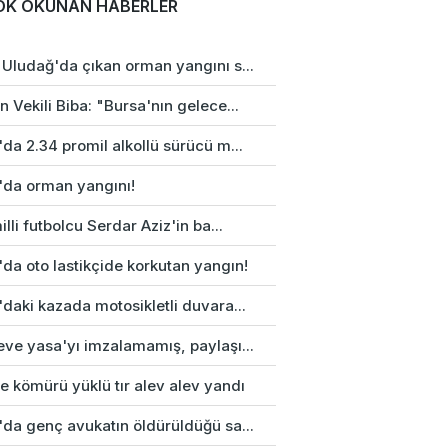
OK OKUNAN HABERLER
 Uludağ'da çıkan orman yangını s...
 Vekili Biba: "Bursa'nın gelece...
da 2.34 promil alkollü sürücü m...
'da orman yangını!
illi futbolcu Serdar Aziz'in ba...
da oto lastikçide korkutan yangın!
daki kazada motosikletli duvara...
eve yasa'yı imzalamamış, paylaşı...
e kömürü yüklü tır alev alev yandı
'da genç avukatın öldürüldüğü sa...