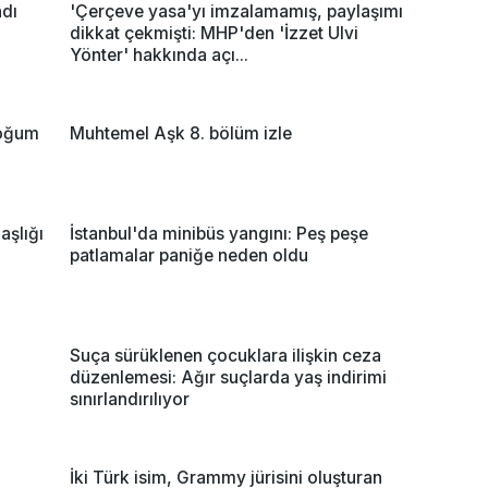
ndı
'Çerçeve yasa'yı imzalamamış, paylaşımı
dikkat çekmişti: MHP'den 'İzzet Ulvi
Yönter' hakkında açı...
doğum
Muhtemel Aşk 8. bölüm izle
şlığı
İstanbul'da minibüs yangını: Peş peşe
patlamalar paniğe neden oldu
Suça sürüklenen çocuklara ilişkin ceza
düzenlemesi: Ağır suçlarda yaş indirimi
sınırlandırılıyor
İki Türk isim, Grammy jürisini oluşturan