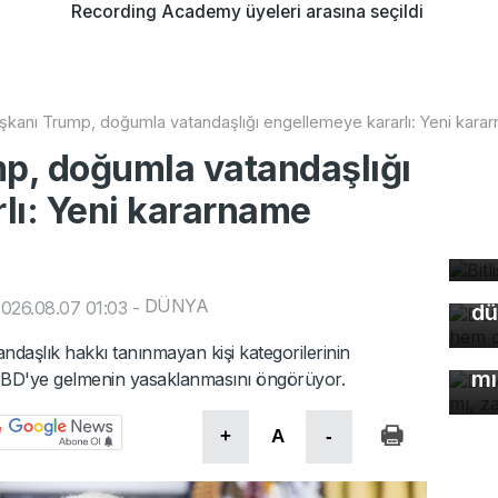
Recording Academy üyeleri arasına seçildi
kanı Trump, doğumla vatandaşlığı engellemeye kararlı: Yeni kara
p, doğumla vatandaşlığı
lı: Yeni kararname
Bi
Bu
bü
so
du
DÜNYA
026.08.07 01:03
-
dü
De
çö
daşlık hakkı tanınmayan kişi kategorilerinin
mı
e ABD'ye gelmenin yasaklanmasını öngörüyor.
+
A
-