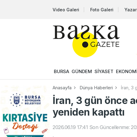
Video Galeri
Foto Galeri
Yazar
BURSA
GÜNDEM
SİYASET
EKONOM
Anasayfa
Dünya Haberleri
İran, 3
İran, 3 gün önce 
yeniden kapattı
2026.06.19 17:41
Son Güncellenme: 202