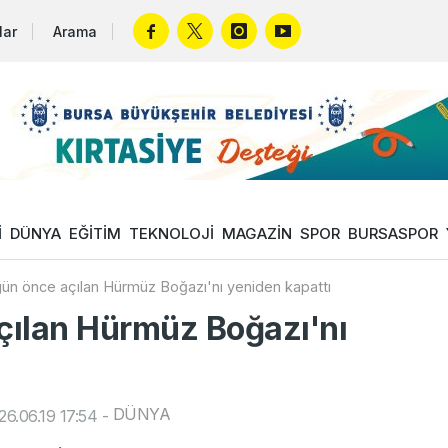
lar
Arama
İ
DÜNYA
EĞİTİM
TEKNOLOJİ
MAGAZİN
SPOR
BURSASPOR
 gün önce açılan Hürmüz Boğazı'nı yeniden kapattı
açılan Hürmüz Boğazı'nı
DÜNYA
6.06.19 17:54
-