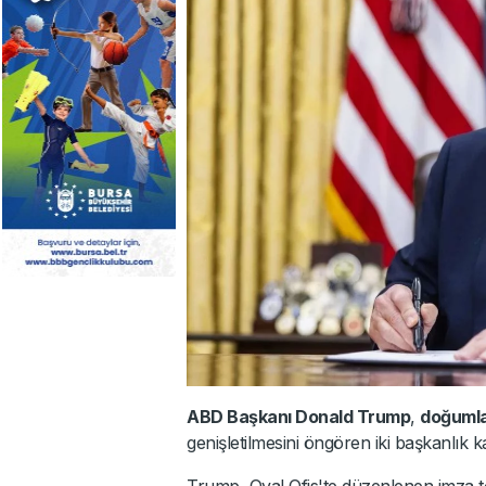
ABD Başkanı Donald Trump
,
doğumla
genişletilmesini öngören iki başkanlık 
Trump, Oval Ofis'te düzenlenen imza t