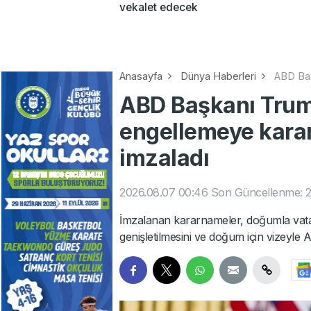
vekalet edecek
Anasayfa
Dünya Haberleri
ABD Baş
ABD Başkanı Trum
engellemeye karar
imzaladı
2026.08.07 00:46
Son Güncellenme: 2
İmzalanan kararnameler, doğumla vatan
genişletilmesini ve doğum için vizeyl