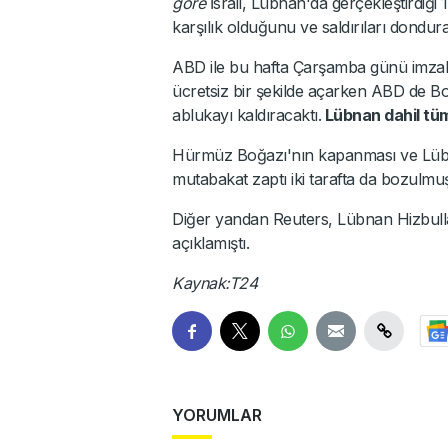
göre
İsrail, Lübnan'da gerçekleştirdiği 
karşılık olduğunu ve saldırıları dondura
ABD ile bu hafta Çarşamba günü imza
ücretsiz bir şekilde açarken ABD de Bo
ablukayı kaldıracaktı.
Lübnan dahil tüm
Hürmüz Boğazı'nın kapanması ve Lübn
mutabakat zaptı iki tarafta da bozulmu
Diğer yandan Reuters, Lübnan Hizbullah'
açıklamıştı.
Kaynak:T24
YORUMLAR