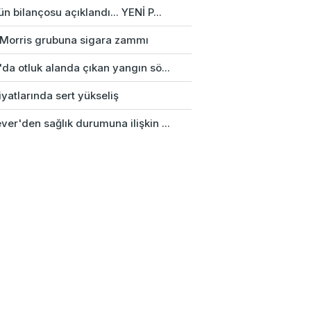
n bilançosu açıklandı... YENİ P...
p Morris grubuna sigara zammı
da otluk alanda çıkan yangın sö...
fiyatlarında sert yükseliş
er'den sağlık durumuna ilişkin ...