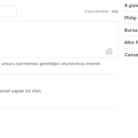
8 günü
Kalan karakter :
450
Phili
Bursa'
Altın 
Cansev
ç unsuru içermemesi gerektiğini okurlarımıza önemle
yorum yapan siz olun.