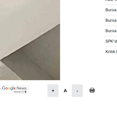
Bursa
Bursa
Bursa'
SPK'da
Kriti
+
A
-