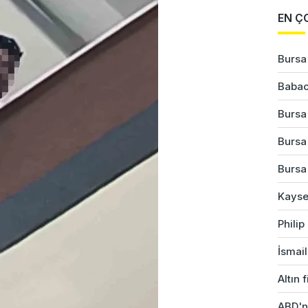
EN Ç
Bursa'
Babac
Bursa
Bursa'
Bursa'
Kayser
Phili
İsmail
Altın 
ABD'ni