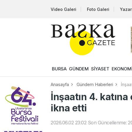
Video Galeri
Foto Galeri
Yazar
BURSA
GÜNDEM
SİYASET
EKONOM
Anasayfa
Gündem Haberleri
İnşaat
İnşaatın 4. katına 
ikna etti
2026.06.02 23:02
Son Güncellenme: 20