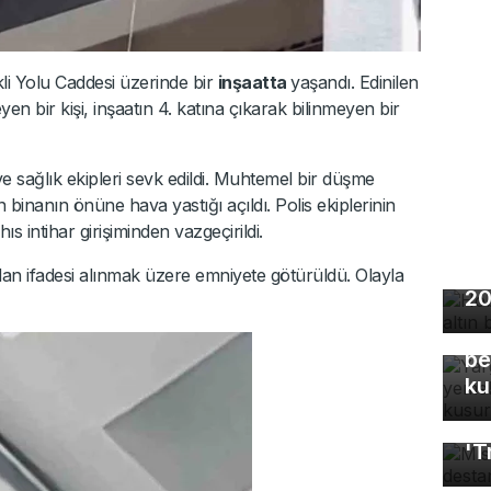
kli Yolu Caddesi üzerinde bir
inşaatta
yaşandı. Edinilen
yen bir kişi, inşaatın 4. katına çıkarak bilinmeyen bir
 ve sağlık ekipleri sevk edildi. Muhtemel bir düşme
an binanın önüne hava yastığı açıldı. Polis ekiplerinin
 intihar girişiminden vazgeçirildi.
Ho
ndan ifadesi alınmak üzere emniyete götürüldü. Olayla
20
Ya
Eş
be
ku
Mı
'T