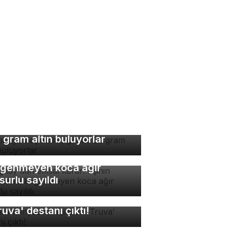
bi diye başladılar, günde
 gram altın buluyorlar
rgıtay'dan emsal karar:
inin yemeklerini
ğenmeyen koca ağır
surlu sayıldı
sır mumyasının içinden
ruva' destanı çıktı!