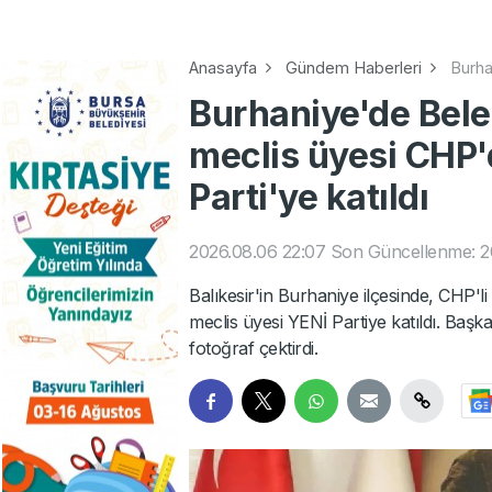
Anasayfa
Gündem Haberleri
Burha
Burhaniye'de Bele
meclis üyesi CHP'd
Parti'ye katıldı
2026.08.06 22:07
Son Güncellenme: 2
Balıkesir'in Burhaniye ilçesinde, CHP'l
meclis üyesi YENİ Partiye katıldı. Başk
fotoğraf çektirdi.