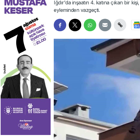
Iğdır'da inşaatın 4. katına çıkan bir kiş
eyleminden vazgeçti.