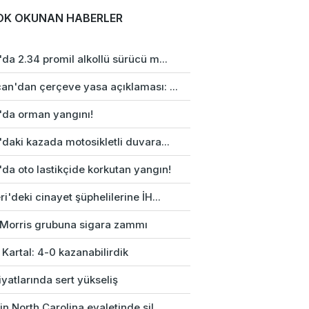
OK OKUNAN HABERLER
da 2.34 promil alkollü sürücü m...
an'dan çerçeve yasa açıklaması: ...
'da orman yangını!
daki kazada motosikletli duvara...
da oto lastikçide korkutan yangın!
i'deki cinayet şüphelilerine İH...
p Morris grubuna sigara zammı
 Kartal: 4-0 kazanabilirdik
fiyatlarında sert yükseliş
n North Carolina eyaletinde sil...