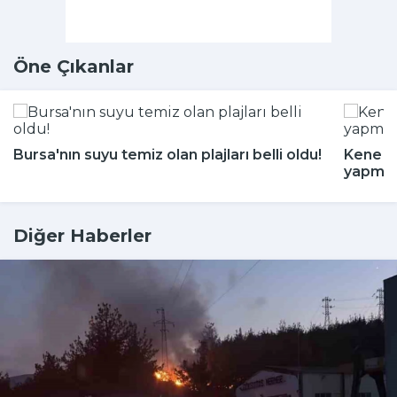
Öne Çıkanlar
Bursa'nın suyu temiz olan plajları belli oldu!
Kene m
yapmay
Diğer Haberler