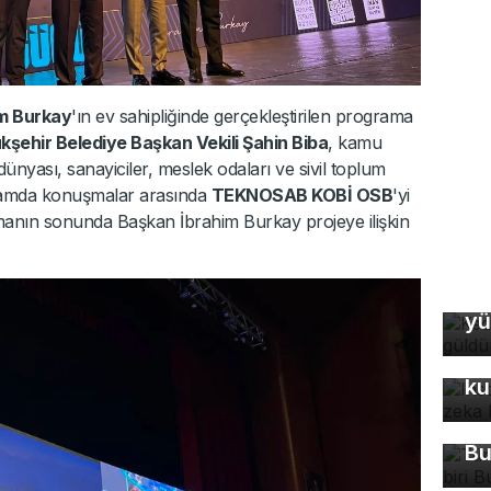
im Burkay
'ın ev sahipliğinde gerçekleştirilen programa
şehir Belediye Başkan Vekili Şahin Biba
, kamu
 dünyası, sanayiciler, meslek odaları ve sivil toplum
rogramda konuşmalar arasında
TEKNOSAB KOBİ OSB
'yi
lansmanın sonunda Başkan İbrahim Burkay projeye ilişkin
Ke
yü
In
fo
ku
Tü
ma
Bu