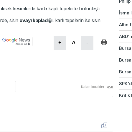
Phili
üksek kesimlerde karla kaplı tepelerle bütünleşti.
İsmail
rde, sisin
ovayı kapladığı
, karlı tepelerin ise sisin
Altın 
ABD'ni
+
A
-
Bursa
Bursa
Bursa'
SPK'da
Kalan karakter :
450
Kriti