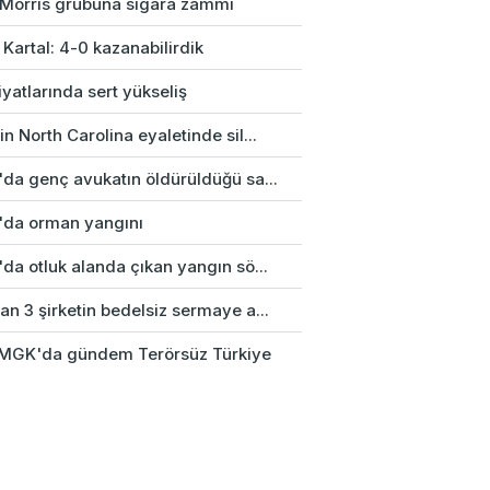
p Morris grubuna sigara zammı
 Kartal: 4-0 kazanabilirdik
fiyatlarında sert yükseliş
n North Carolina eyaletinde sil...
'da genç avukatın öldürüldüğü sa...
'da orman yangını
da otluk alanda çıkan yangın sö...
n 3 şirketin bedelsiz sermaye a...
k MGK'da gündem Terörsüz Türkiye