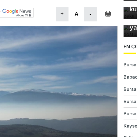
fo
ku
+
A
-
Or
ya
EN Ç
Bursa'
Babac
Bursa
Bursa'
Bursa'
Kayser