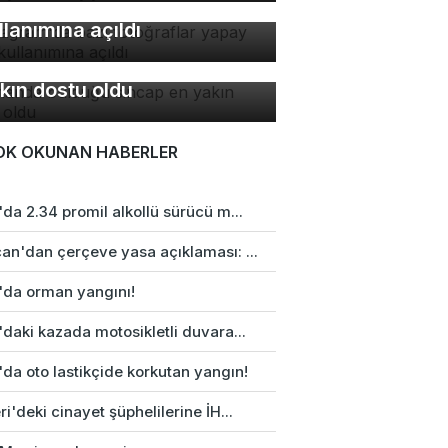
toğraflar yapay zeka
llanımına açıldı
manda bulduğu sincap en
kın dostu oldu
OK OKUNAN HABERLER
da 2.34 promil alkollü sürücü m...
an'dan çerçeve yasa açıklaması: ...
'da orman yangını!
daki kazada motosikletli duvara...
da oto lastikçide korkutan yangın!
i'deki cinayet şüphelilerine İH...