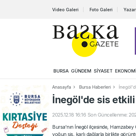
Video Galeri
Foto Galeri
Yazar
BURSA
GÜNDEM
SİYASET
EKONOM
Anasayfa
Bursa Haberleri
İnegöl'de
İnegöl'de sis etkil
2025.12.18 16:16
Son Güncellenme: 2025
Bursa'nın İnegöl ilçesinde, Hamzabey O
yoğun sis, karlı dağlarla birlikte görünt