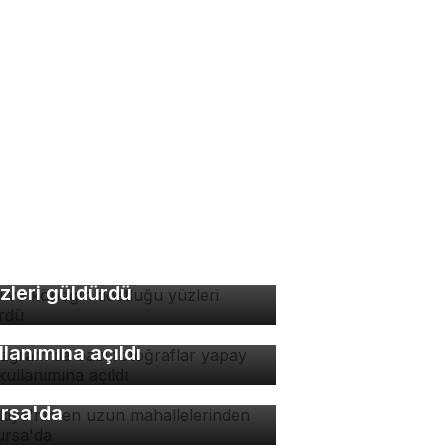
di ve köpeğin dostluğu
zleri güldürdü
stagram'da bazı
toğraflar yapay zeka
llanımına açıldı
rkiye'nin en uzun
hallelerinden biri
rsa'da