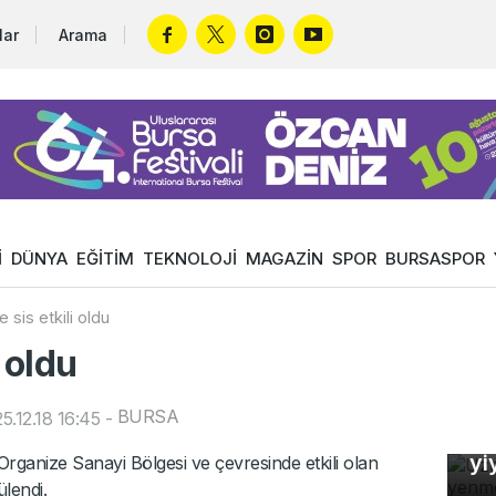
lar
Arama
İ
DÜNYA
EĞİTİM
TEKNOLOJİ
MAGAZİN
SPOR
BURSASPOR
 sis etkili oldu
i oldu
Uz
BURSA
.12.18 16:45
-
So
yi
rganize Sanayi Bölgesi ve çevresinde etkili olan
In
ülendi.