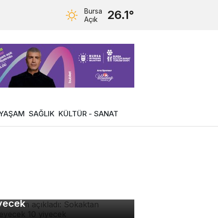
Bursa
26.1°
Açık
YAŞAM
SAĞLIK
KÜLTÜR - SANAT
man isim açıkladı:
kaktan yenmeyecek 10
yecek
stagram'da bazı