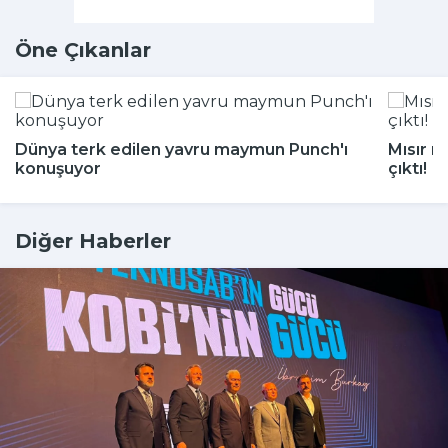
Öne Çıkanlar
Dünya terk edilen yavru maymun Punch'ı
Mısır m
konuşuyor
çıktı!
Diğer Haberler