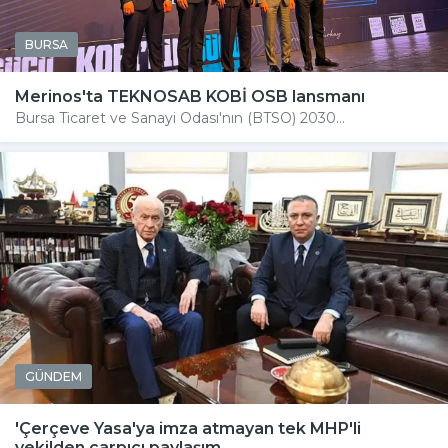
BURSA
Merinos'ta TEKNOSAB KOBİ OSB lansmanı
Bursa Ticaret ve Sanayi Odası'nın (BTSO) 2030...
GÜNDEM
'Çerçeve Yasa'ya imza atmayan tek MHP'li
vekilden çarpıcı paylaşım