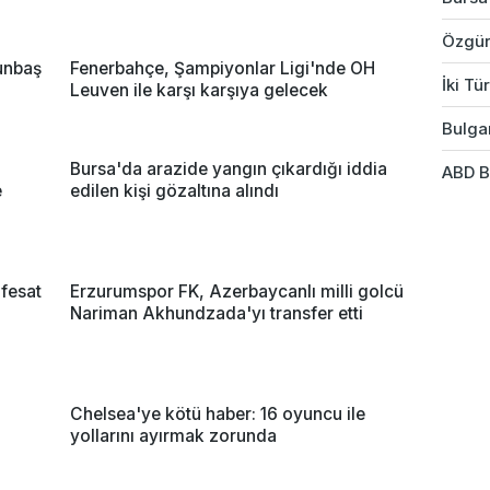
Özgür
unbaş
Fenerbahçe, Şampiyonlar Ligi'nde OH
İki Tü
Leuven ile karşı karşıya gelecek
Bulgar
Bursa'da arazide yangın çıkardığı iddia
ABD B
e
edilen kişi gözaltına alındı
 fesat
Erzurumspor FK, Azerbaycanlı milli golcü
Nariman Akhundzada'yı transfer etti
Chelsea'ye kötü haber: 16 oyuncu ile
yollarını ayırmak zorunda