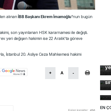
en alınan
İBB Başkanı Ekrem İmamoğlu'
nun bugün
kimi, son yayınlanan HSK kararnamesi ile değişti.
v yeri değişen hakimin ise 22 Aralık'ta göreve
a, İstanbul 20. Asliye Ceza Mahkemesi hakimi
Bu
ye
Ka
+
A
-
ma
sı
Ka
ev
EN Ç
Kalan karakter :
450