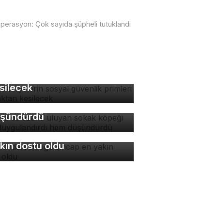
operasyon: Çok sayıda şüpheli tutuklandı
tokuryelerin sosyal
venlik primleri kaynaktan
rsa'da ezana uluyan
silecek
kak köpeği hem
ygulandırdı hem
şündürdü
manda bulduğu sincap en
kın dostu oldu