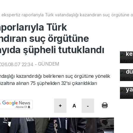
 ekspertiz raporlarıyla Türk vatandaşlığı kazandıran suç örgütüne 
porlarıyla Türk
ndıran suç örgütüne
Mo
gü
yıda şüpheli tutuklandı
Bu
ke
so
GÜNDEM
du
026.08.07 22:34
-
dü
ndaşlığı kazandırdığı belirlenen suç örgütüne yönelik
Or
ına alınan 75 şüpheliden 32'si çıkarıldıkları
ya
+
A
-