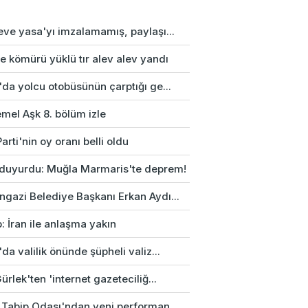
eve yasa'yı imzalamamış, paylaşı...
e kömürü yüklü tır alev alev yandı
da yolcu otobüsünün çarptığı ge...
mel Aşk 8. bölüm izle
arti'nin oy oranı belli oldu
duyurdu: Muğla Marmaris'te deprem!
gazi Belediye Başkanı Erkan Aydı...
: İran ile anlaşma yakın
da valilik önünde şüpheli valiz...
ürlek'ten 'internet gazeteciliğ...
 Tabip Odası'ndan yeni performan...