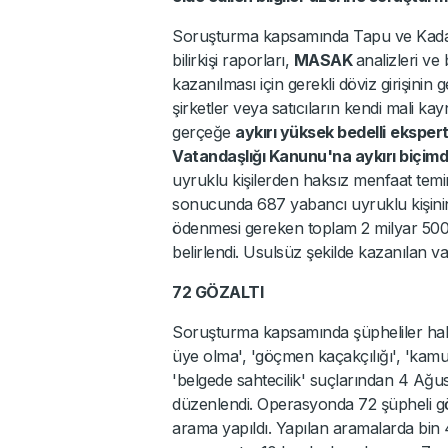
Soruşturma kapsamında Tapu ve Kadas
bilirkişi raporları,
MASAK
analizleri ve
kazanılması için gerekli döviz girişinin
şirketler veya satıcıların kendi mali kay
gerçeğe
aykırı yüksek bedelli
ekspert
Vatandaşlığı Kanunu'na aykırı biçimde 
uyruklu kişilerden haksız menfaat temin 
sonucunda 687 yabancı uyruklu kişinin
ödenmesi gereken toplam 2 milyar 500 mi
belirlendi. Usulsüz şekilde kazanılan vat
72 GÖZALTI
Soruşturma kapsamında şüpheliler ha
üye olma', 'göçmen kaçakçılığı', 'kamu 
'belgede sahtecilik' suçlarından 4 Ağu
düzenlendi. Operasyonda 72 şüpheli göza
arama yapıldı. Yapılan aramalarda bin