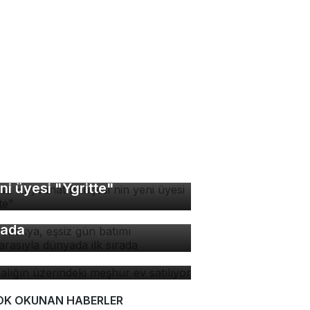
rsa Hayvanat Bahçesi'nin
ni üyesi "Ygritte"
padokya, eşsiz gün batımı
nzarasıyla dünyada ilk
rada
yalığın üzerindeki meşhur
 satılıyor
OK OKUNAN HABERLER