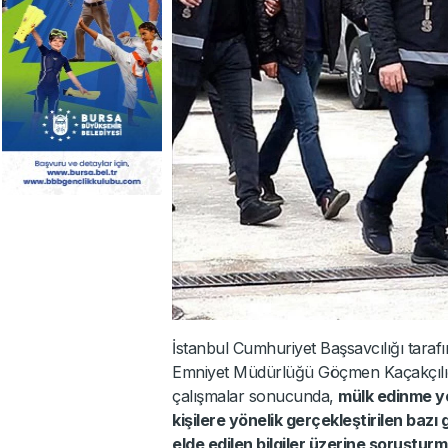
İstanbul Cumhuriyet Başsavcılığı taraf
Emniyet Müdürlüğü Göçmen Kaçakçılı
çalışmalar sonucunda,
mülk edinme yo
kişilere yönelik gerçekleştirilen baz
elde edilen bilgiler üzerine soruşturma