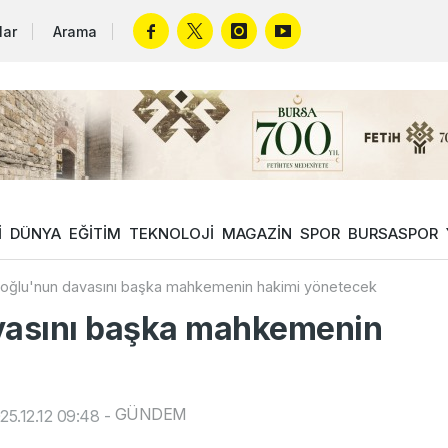
lar
Arama
İ
DÜNYA
EĞİTİM
TEKNOLOJİ
MAGAZİN
SPOR
BURSASPOR
ğlu'nun davasını başka mahkemenin hakimi yönetecek
vasını başka mahkemenin
GÜNDEM
5.12.12 09:48
-