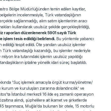
tro Bölge Müdürlüğünden temin edilen kayıtlar,
 belgelerin incelenmesiyle, Türk vatandaşlığının
 gerçekte sağlanmadığı, alım satım işlemlerinin aracı
nakları kullanılarak usulsüz şekilde gerçekleştirildiği,
iz raporları düzenlenerek 5901 sayılı Türk
işlem tesis edildiği belirlendi.
Bu yöntemle yabancı
edildiği tespit edildi. Öte yandan usulsüz işlemler
 Türk vatandaşlığı kazandığı, bu işlemler nedeniyle
lyon lira tutarındaki işlemin usulsüz yapıldığı
andaşlıkların iptaline yönelik idari süreç başlatıldı.
kkında 'Suç işlemek amacıyla örgüt kurma/yönetme/
kurum ve kuruluşları zararına dolandırıcılık' ve
stos'ta İstanbul merkezli 16 ilde eş zamanlı operasyon
ltına alındı, şüphelilere ait ikamet ve şirketlerde
 45 taşınmaza, Muğla'da bulunan bir otele, 15 motorlu