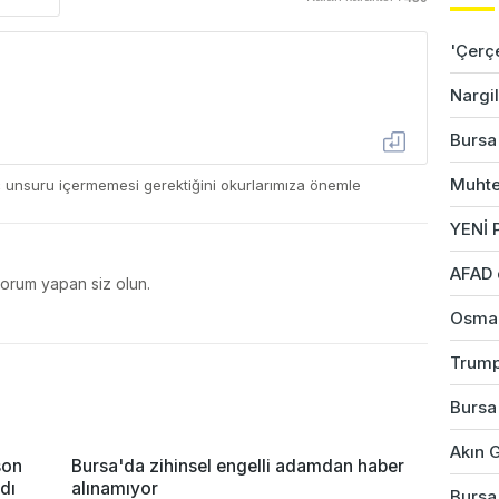
'Çerç
Nargil
Bursa'
Muhte
ç unsuru içermemesi gerektiğini okurlarımıza önemle
YENİ P
AFAD 
yorum yapan siz olun.
Osman
Trump
Bursa'
Akın G
son
Bursa'da zihinsel engelli adamdan haber
dı
alınamıyor
Bursa