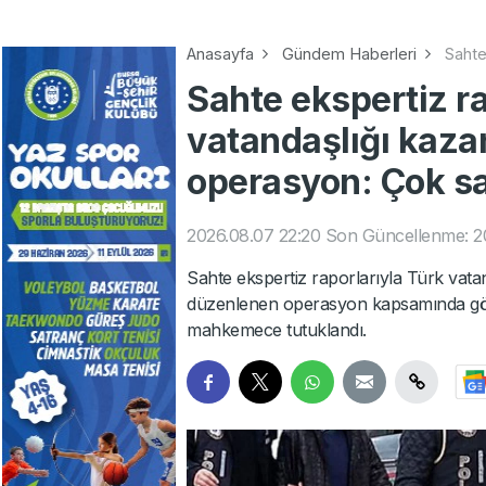
Anasayfa
Gündem Haberleri
Sahte
Sahte ekspertiz ra
vatandaşlığı kaza
operasyon: Çok sa
2026.08.07 22:20
Son Güncellenme: 2
Sahte ekspertiz raporlarıyla Türk vata
düzenlenen operasyon kapsamında gözalt
mahkemece tutuklandı.