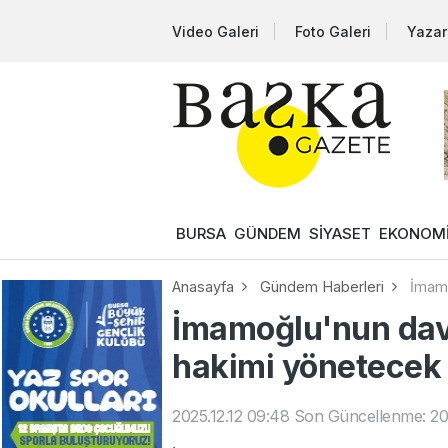
Video Galeri
Foto Galeri
Yazar
BURSA
GÜNDEM
SİYASET
EKONOM
Anasayfa
Gündem Haberleri
İmamo
İmamoğlu'nun da
hakimi yönetecek
2025.12.12 09:48
Son Güncellenme: 202