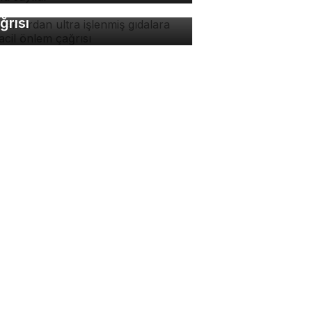
dalara karşı acil önlem
ğrısı