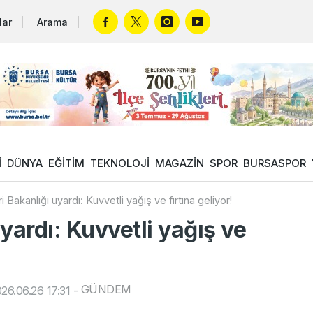
lar
Arama
İ
DÜNYA
EĞİTİM
TEKNOLOJİ
MAGAZİN
SPOR
BURSASPOR
ri Bakanlığı uyardı: Kuvvetli yağış ve fırtına geliyor!
uyardı: Kuvvetli yağış ve
GÜNDEM
26.06.26 17:31
-