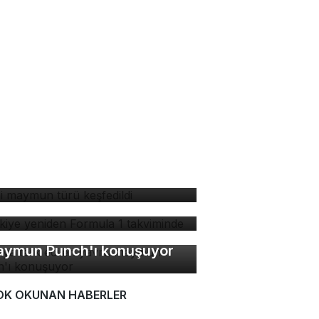
ni maymun türü keşfedildi
rkiye yeniden Formula 1
kviminde
nya terk edilen yavru
ymun Punch'ı konuşuyor
OK OKUNAN HABERLER