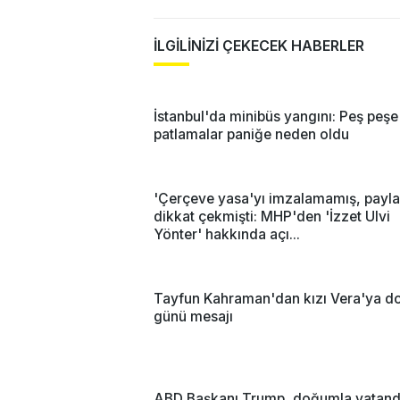
İLGİLİNİZİ ÇEKECEK HABERLER
İstanbul'da minibüs yangını: Peş peşe
patlamalar paniğe neden oldu
'Çerçeve yasa'yı imzalamamış, payla
dikkat çekmişti: MHP'den 'İzzet Ulvi
Yönter' hakkında açı...
Tayfun Kahraman'dan kızı Vera'ya 
günü mesajı
ABD Başkanı Trump, doğumla vatanda