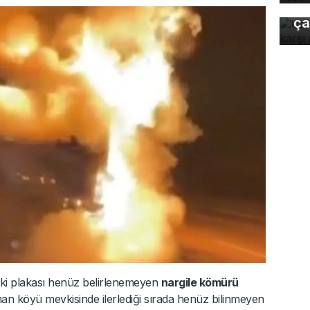
gı
ça
deki plakası henüz belirlenemeyen
nargile kömürü
man köyü mevkisinde ilerlediği sırada henüz bilinmeyen