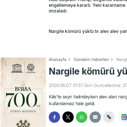
engellemeye kararlı: Yeni kararname
imzaladı
Nargile kömürü yüklü tır alev alev ya
Anasayfa
Gündem Haberleri
Nargi
Nargile kömürü yük
2026.08.07 01:51
Son Güncellenme: 20
Kilis'te seyir halindeyken alev alan n
kullanılamaz hale geldi.