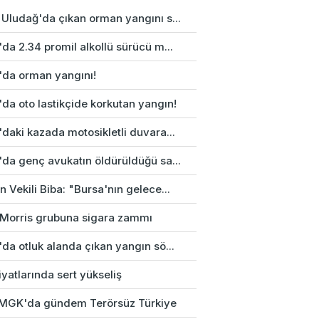
 Uludağ'da çıkan orman yangını s...
da 2.34 promil alkollü sürücü m...
'da orman yangını!
da oto lastikçide korkutan yangın!
daki kazada motosikletli duvara...
'da genç avukatın öldürüldüğü sa...
 Vekili Biba: "Bursa'nın gelece...
p Morris grubuna sigara zammı
da otluk alanda çıkan yangın sö...
fiyatlarında sert yükseliş
k MGK'da gündem Terörsüz Türkiye