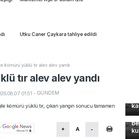
ndı
Utku Caner Çaykara tahliye edildi
le kömürü yüklü tır alev alev yandı
lü tır alev alev yandı
GÜNDEM
26.08.07 01:51
-
Z 
ka
argile kömürü yüklü tır, çıkan yangın sonucu tamamen
Ya
Eş
be
+
A
-
ku
Uz