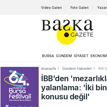
Video Galeri
Foto Galeri
Yazar
BURSA
GÜNDEM
SİYASET
EKONOM
Anasayfa
Gündem Haberleri
İBB'd
İBB'den 'mezarlık
yalanlama: 'İki bin
konusu değil'