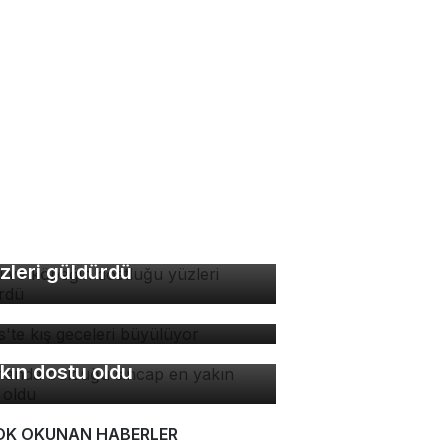
di ve köpeğin dostluğu
zleri güldürdü
tlis'te kış geceleri
yülüyor
manda bulduğu sincap en
kın dostu oldu
OK OKUNAN HABERLER