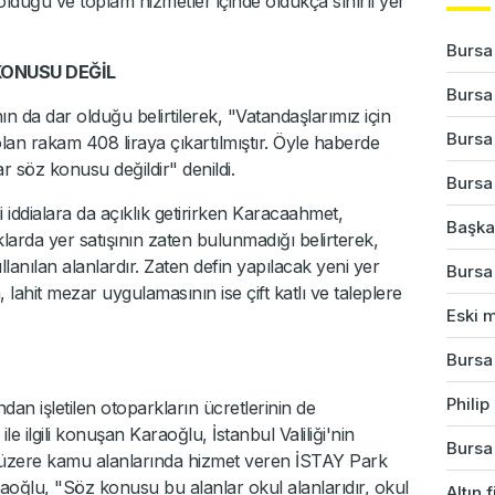
lduğu ve toplam hizmetler içinde oldukça sınırlı yer
Bursa
 KONUSU DEĞİL
Bursa'
n da dar olduğu belirtilerek, "Vatandaşlarımız için
Bursa
olan rakam 408 liraya çıkartılmıştır. Öyle haberde
mlar söz konusu değildir" denildi.
Bursa'
li iddialara da açıklık getirirken Karacaahmet,
Başkan
arda yer satışının zaten bulunmadığı belirterek,
 kullanılan alanlardır. Zaten defin yapılacak yeni yer
Bursa'
 lahit mezar uygulamasının ise çift katlı ve taleplere
Eski m
Bursa
Phili
n işletilen otoparkların ücretlerinin de
 ilgili konuşan Karaoğlu, İstanbul Valiliği'nin
Bursa'
ak üzere kamu alanlarında hizmet veren İSTAY Park
raoğlu, "Söz konusu bu alanlar okul alanlarıdır, okul
Altın 