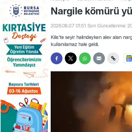
Nargile kömürü yük
2026.08.07 01:51
Son Güncellenme: 20
Kilis'te seyir halindeyken alev alan n
kullanılamaz hale geldi.