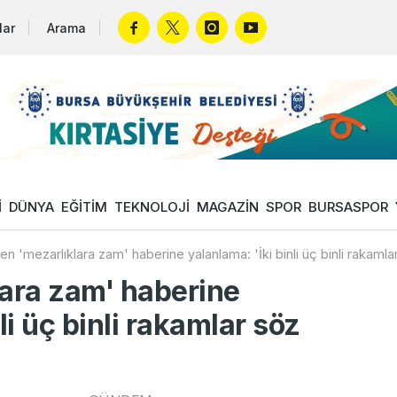
lar
Arama
İ
DÜNYA
EĞİTİM
TEKNOLOJİ
MAGAZİN
SPOR
BURSASPOR
en 'mezarlıklara zam' haberine yalanlama: 'İki binli üç binli rakaml
lara zam' haberine
li üç binli rakamlar söz