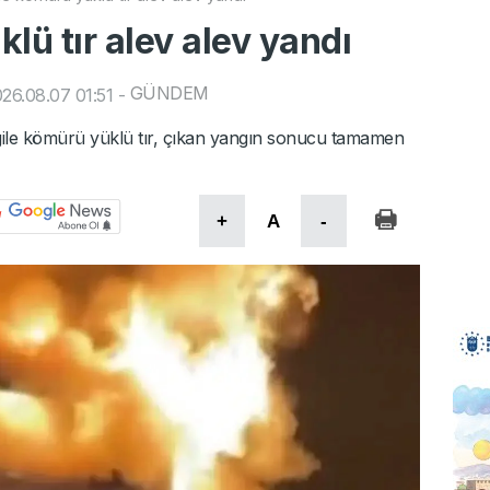
lü tır alev alev yandı
GÜNDEM
26.08.07 01:51
-
argile kömürü yüklü tır, çıkan yangın sonucu tamamen
+
A
-