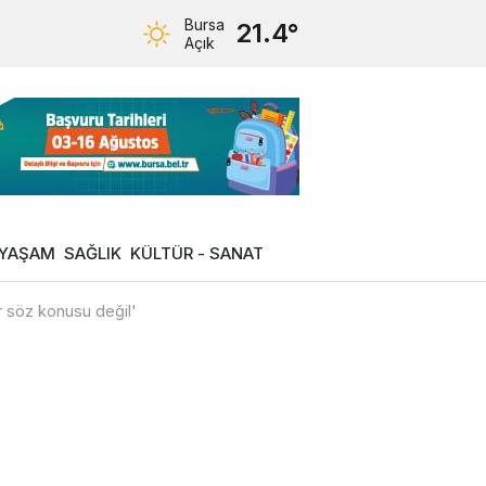
Bursa
21.4°
Açık
YAŞAM
SAĞLIK
KÜLTÜR - SANAT
ar söz konusu değil'