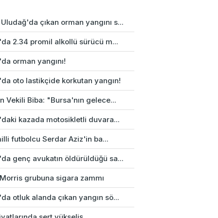
 Uludağ'da çıkan orman yangını s...
da 2.34 promil alkollü sürücü m...
'da orman yangını!
da oto lastikçide korkutan yangın!
 Vekili Biba: "Bursa'nın gelece...
daki kazada motosikletli duvara...
illi futbolcu Serdar Aziz'in ba...
'da genç avukatın öldürüldüğü sa...
p Morris grubuna sigara zammı
da otluk alanda çıkan yangın sö...
fiyatlarında sert yükseliş