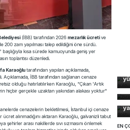
elediyesi
(İBB) tarafından 2026
mezarlık ücreti
ve
e 200 zam yapılması talep edildiğini öne sürdü.
r" başlığıyla kısa sürede kamuoyunda geniş yer
ın toplantısı düzenledi.
afa Karaoğlu
tarafından yapılan açıklamada,
Ke
ldi. Açıklamada, İBB tarafından sağlanan cenaze
yü
Bi
siz olduğu hatırlatılırken Karaoğlu, "Çıkan 'Artık
bü
erin hiçbir gerçekle uzaktan yakından alakası yoktur"
Or
ya
hanelerde cenazelerin bekletilmesi, İstanbul içi cenaze
bir ücret alınmadığını aktaran Karaoğlu, galvanizli tabut
veya şehirler arası nakillerde sıvı sızmasını önlemek
EN Ç