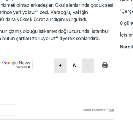
 hizmeti olmaz arkadaşlar. Okul alanlarında çocuk sesi
'Çerç
erinde yeri yoktur" dedi. Karaoğlu, valiliğin
 daha yüksek ücret alındığını vurguladı.
8 günü
un çizmiş olduğu istikamet doğrultusunda, İstanbul
İçişle
 bütün şartları zorluyoruz" diyerek sonlandırdı.
Nargil
+
A
-
Kalan karakter :
450