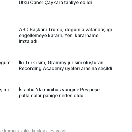
Utku Caner Çaykara tahliye edildi
ABD Başkanı Trump, doğumla vatandaşlığı
engellemeye kararlı: Yeni kararname
imzaladı
doğum
İki Türk isim, Grammy jürisini oluşturan
Recording Academy üyeleri arasına seçildi
şımı
İstanbul'da minibüs yangını: Peş peşe
patlamalar paniğe neden oldu
le kömürü yüklü tır alev alev yandı