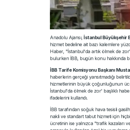
Anadolu Ajansı,
İstanbul Büyükşehir B
hizmet bedeline ait bazı kalemlere yüzd
Haber, "İstanbul'da artık ölmek de zo
bulurken İBB, bugün konu hakkında bas
İBB Tarife Komisyonu Başkanı Must
haberlerin gerçeği yansıtmadığı belirti
hizmetlerinin büyük çoğunluğunun ücret
İstanbul'da ölmek de zor' başlıklı hab
ifadelerini kullandı.
İBB tarafından soğuk hava tesisli gasil
nakli ve standart tabut hizmeti için hiç
ücretinin ise yalnızca "trafik kazaları 