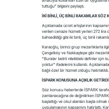
amacıyla kullanılan özel bir uygulama o
tuttuğu" bilgisini paylaştı.
İKİ BİNLİ, ÜÇ BİNLİ RAKAMLAR SÖZ
Açıklamada ücret artışlarının kapsamını
verilen cenaze hizmeti yerleri 272 lira 
bahsedildiği gibi iki binli, üç binli raka
Karaoğlu, birinci grup mezarlıklarla ilgi
Çengelköy ve Nakkaştepe gibi mezarlıkl
"Buralar belirli nitelikteki definler için
yoktur" ifadelerini kullandı. Açıklamada,
bağlı özel bir hizmet olduğu hatırlatıldı.
İSPARK KONUSUNA AÇIKLIK GETİRDİ
Söz konusu haberlerde İSPARK tarafında
zamlanacağına de değinilirken İSPARK ile
başlattığı ve okul alanları başta olm
uygulamasının kapsamını hatırlattı. Ka