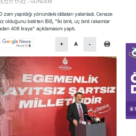
GÜNDEM
.12.11 17:42
-
0 zam yapıldığı yönündeki iddiaları yalanladı. Cenaze
olduğunu belirten İBB, "İki binli, üç binli rakamlar
adan 408 liraya" açıklamasını yaptı.
+
A
-