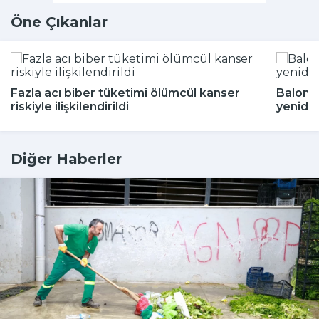
Öne Çıkanlar
Fazla acı biber tüketimi ölümcül kanser
Balon b
riskiyle ilişkilendirildi
yeniden
Diğer Haberler