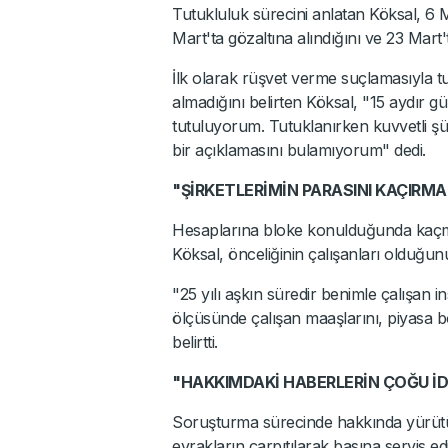
Tutukluluk sürecini anlatan Köksal, 6 
Mart'ta gözaltına alındığını ve 23 Mart't
İlk olarak rüşvet verme suçlamasıyla 
almadığını belirten Köksal, "15 aydır gü
tutuluyorum. Tutuklanırken kuvvetli 
bir açıklamasını bulamıyorum" dedi.
"ŞİRKETLERİMİN PARASINI KAÇIRMA
Hesaplarına bloke konulduğunda kaçm
Köksal, önceliğinin çalışanları olduğunu
"25 yılı aşkın süredir benimle çalışan i
ölçüsünde çalışan maaşlarını, piyasa b
belirtti.
"HAKKIMDAKİ HABERLERİN ÇOĞU İD
Soruşturma sürecinde hakkında yürütül
evrakların çarpıtılarak basına servis edil