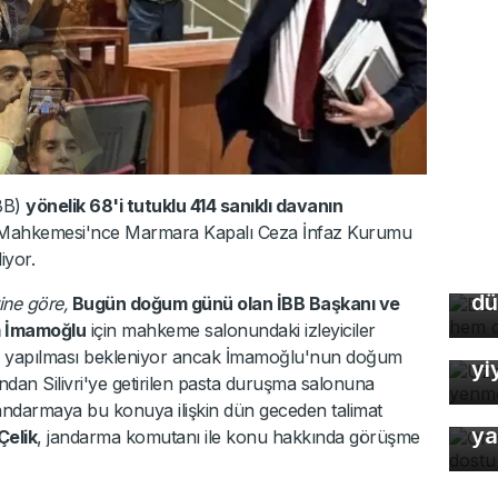
BB)
yönelik 68'i tutuklu 414 sanıklı davanın
Bu
 Mahkemesi'nce Marmara Kapalı Ceza İnfaz Kurumu
so
iyor.
du
dü
ine göre,
Bugün doğum günü olan İBB Başkanı ve
Uz
m İmamoğlu
için mahkeme salonundaki izleyiciler
So
ma yapılması bekleniyor ancak İmamoğlu'nun doğum
yi
ndan Silivri'ye getirilen pasta duruşma salonuna
Or
, jandarmaya bu konuya ilişkin dün geceden talimat
ya
Çelik
, jandarma komutanı ile konu hakkında görüşme