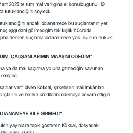
Mart 2025'te tüm mal varlığına el konulduğunu, 19
a tutuklandığını söyledi.
tutuklandığını ancak iddianamede bu suçlamanın yer
neş ışığı dahi görmediğim tek kişilik hücrede
şüphe denilen suçlama iddianamede yok. Bunun hukuki
DIM, ÇALIŞANLARIMIN MAAŞINI ÖDEDİM"
a ya da mal kaçırma yoluna gitmediğini savunan
 söyledi.
nsanlar var" diyen Köksal, şirketlerin mali imkânları
orçlarını ve banka kredilerini ödemeye devam ettiğini
DİANAMEYE BİLE GİRMEDİ"
en yayınlara tepki gösteren Köksal, dosyadaki
diğini ileri sürdü.