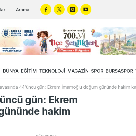
lar
Arama
İ
DÜNYA
EĞİTİM
TEKNOLOJİ
MAGAZİN
SPOR
BURSASPOR
avasında 44'üncü gün: Ekrem İmamoğlu doğum gününde hakim ka
'üncü gün: Ekrem
gününde hakim