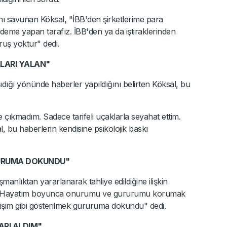
nı savunan Köksal, "İBB'den şirketlerime para
deme yapan tarafız. İBB'den ya da iştiraklerinden
ruş yoktur" dedi.
ALARI YALAN"
şıdığı yönünde haberler yapıldığını belirten Köksal, bu
 çıkmadım. Sadece tarifeli uçaklarla seyahat ettim.
, bu haberlerin kendisine psikolojik baskı
RURUMA DOKUNDU"
manlıktan yararlanarak tahliye edildiğine ilişkin
l, "Hayatım boyunca onurumu ve gururumu korumak
tmişim gibi gösterilmek gururuma dokundu" dedi.
RI ALDIM"