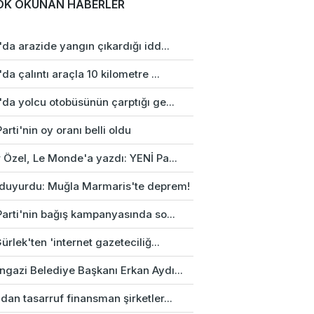
OK OKUNAN HABERLER
da arazide yangın çıkardığı idd...
da çalıntı araçla 10 kilometre ...
da yolcu otobüsünün çarptığı ge...
arti'nin oy oranı belli oldu
 Özel, Le Monde'a yazdı: YENİ Pa...
duyurdu: Muğla Marmaris'te deprem!
Parti'nin bağış kampanyasında so...
ürlek'ten 'internet gazeteciliğ...
gazi Belediye Başkanı Erkan Aydı...
an tasarruf finansman şirketler...