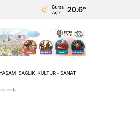
Bursa
20.6°
Açık
YAŞAM
SAĞLIK
KÜLTÜR - SANAT
rşısında