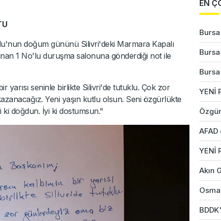
EN Ç
TU
Bursa'
u'nun doğum gününü Silivri'deki Marmara Kapalı
Bursa'
nan 1 No'lu duruşma salonuna gönderdiği not ile
Bursa'
 yarısı seninle birlikte Silivri'de tutuklu. Çok zor
YENİ P
azanacağız. Yeni yaşın kutlu olsun. Seni özgürlükte
 ki doğdun. İyi ki dostumsun."
Özgür
AFAD 
YENİ 
Akın G
Osman
BDDK'd