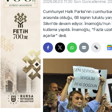
2026.06.03 11:30
Son Güncellenme: 202
Cumhuriyet Halk Partisi'nin cumhurb
arasında olduğu, 68 kişinin tutuklu ya
Silivri'de devam ediyor. İmamoğlu'nu
kutlama yapıldı. İmamoğlu, "Fazla u
açarlar" dedi.