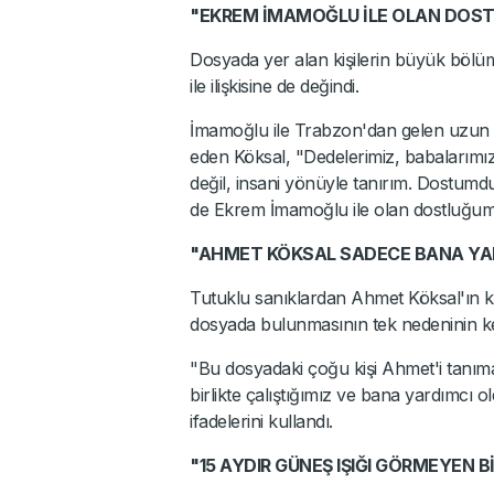
"EKREM İMAMOĞLU İLE OLAN DOS
Dosyada yer alan kişilerin büyük böl
ile ilişkisine de değindi.
İmamoğlu ile Trabzon'dan gelen uzun yı
eden Köksal, "Dedelerimiz, babalarımız, ç
değil, insani yönüyle tanırım. Dostumd
de Ekrem İmamoğlu ile olan dostluğum
"AHMET KÖKSAL SADECE BANA YAR
Tutuklu sanıklardan Ahmet Köksal'ın k
dosyada bulunmasının tek nedeninin k
"Bu dosyadaki çoğu kişi Ahmet'i tanımaz
birlikte çalıştığımız ve bana yardımcı
ifadelerini kullandı.
"15 AYDIR GÜNEŞ IŞIĞI GÖRMEYEN