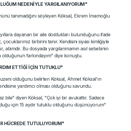
TLUĞUM NEDENİYLE YARGILANIYORUM"
ümünü tanımadığını söyleyen Köksal, Ekrem İmamoğlu
llara dayanan bir aile dostlukları bulunduğunu ifade
ocuklarımız birbirini tanır. Kendisini siyasi kimliğiyle
ur, abimdir. Bu dosyada yargılanmamın asıl sebebinin
 olduğunun farkındayım" diye konuştu.
DIM ETTİĞİ İÇİN TUTUKLU"
uzeni olduğunu belirten Köksal, Ahmet Köksal'ın
endisine yardımcı olması olduğunu savundu.
 bile" diyen Köksal, "Çok iyi bir avukattır. Sadece
 olduğu için 15 aydır tutuklu olduğunu düşünüyorum"
 BİR HÜCREDE TUTULUYORUM"