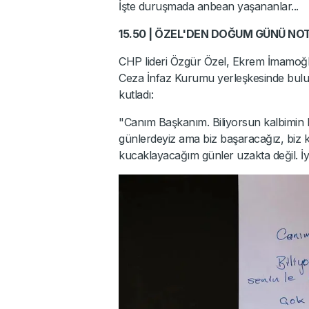
İşte duruşmada anbean yaşananlar...
15.50 | ÖZEL'DEN DOĞUM GÜNÜ NO
CHP lideri Özgür Özel, Ekrem İmamoğl
Ceza İnfaz Kurumu yerleşkesinde bulu
kutladı:
"Canım Başkanım. Biliyorsun kalbimin bir
günlerdeyiz ama biz başaracağız, biz k
kucaklayacağım günler uzakta değil. İyi