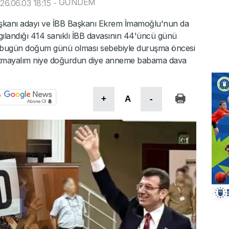
GÜNDEM
6.06.03 18:15
-
aşkanı adayı ve İBB Başkanı Ekrem İmamoğlu'nun da
rgılandığı 414 sanıklı İBB davasının 44'üncü günü
n bugün doğum günü olması sebebiyle duruşma öncesi
zatmayalım niye doğurdun diye anneme babama dava
+
A
-