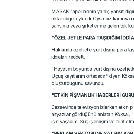
MASAK raporlarının yanlış yansıtıldığı
aktarıldığı söylendi. Oysa biz kamuya ö
şahsıma veya şirketlerime gelen tek ku
"ÖZEL JETLE PARA TAŞIDIĞIM İDDİ
Hakkında özel jetle yurt dışına para ta
iddiaları reddetti.
"Hayatım boyunca yurt dışına özel jetle
Uçuş kayıtlarım ortadadır" diyen Köksal
oluşturduğunu savundu.
"ETKİN PİŞMANLIK HABERLERİ GU
Cezaevinde televizyon izlerken etkin piş
altyazılar gördüğünü anlatan Köksa
için yaşadım. Suç işlemişim ve itiraf e
"REKLAM SEKTÖRÜNE YATIRIM KARA