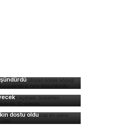
rsa'da ezana uluyan
kak köpeği hem
ygulandırdı hem
şündürdü
man isim açıkladı:
kaktan yenmeyecek 10
yecek
manda bulduğu sincap en
kın dostu oldu