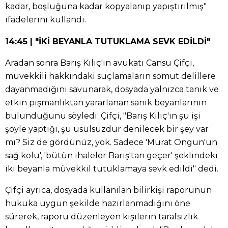
kadar, boşluğuna kadar kopyalanıp yapıştırılmış"
ifadelerini kullandı.
14:45 | "İKİ BEYANLA TUTUKLAMA SEVK EDİLDİ"
Aradan sonra Barış Kılıç'ın avukatı Cansu Çifçi,
müvekkili hakkındaki suçlamaların somut delillere
dayanmadığını savunarak, dosyada yalnızca tanık ve
etkin pişmanlıktan yararlanan sanık beyanlarının
bulunduğunu söyledi. Çifçi, "Barış Kılıç'ın şu işi
şöyle yaptığı, şu usulsüzdür denilecek bir şey var
mı? Siz de gördünüz, yok. Sadece 'Murat Ongun'un
sağ kolu', 'bütün ihaleler Barış'tan geçer' şeklindeki
iki beyanla müvekkil tutuklamaya sevk edildi" dedi.
Çifçi ayrıca, dosyada kullanılan bilirkişi raporunun
hukuka uygun şekilde hazırlanmadığını öne
sürerek, raporu düzenleyen kişilerin tarafsızlık