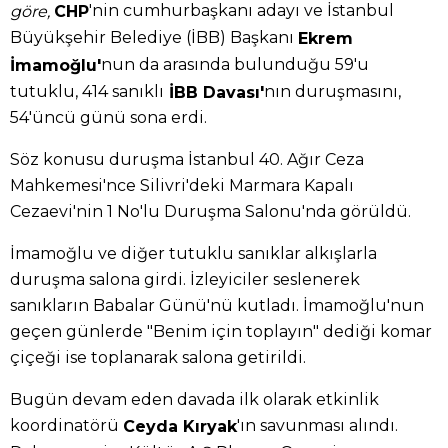
'nin cumhurbaşkanı adayı ve İstanbul
göre,
CHP
Büyükşehir Belediye (İBB) Başkanı
Ekrem
nun da arasında bulunduğu 59'u
İmamoğlu'
tutuklu, 414 sanıklı
nın duruşmasını,
İBB Davası'
54'üncü günü sona erdi.
Söz konusu duruşma İstanbul 40. Ağır Ceza
Mahkemesi'nce Silivri'deki Marmara Kapalı
Cezaevi'nin 1 No'lu Duruşma Salonu'nda görüldü.
İmamoğlu ve diğer tutuklu sanıklar alkışlarla
duruşma salona girdi. İzleyiciler seslenerek
sanıkların Babalar Günü'nü kutladı. İmamoğlu'nun
geçen günlerde "Benim için toplayın" dediği komar
çiçeği ise toplanarak salona getirildi.
Bugün devam eden davada ilk olarak etkinlik
koordinatörü
'ın savunması alındı.
Ceyda Kıryak