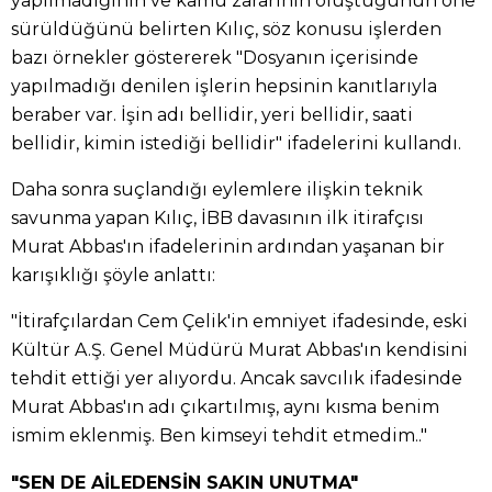
yapılmadığının ve kamu zararının oluştuğunun öne
sürüldüğünü belirten Kılıç, söz konusu işlerden
bazı örnekler göstererek "Dosyanın içerisinde
yapılmadığı denilen işlerin hepsinin kanıtlarıyla
beraber var. İşin adı bellidir, yeri bellidir, saati
bellidir, kimin istediği bellidir" ifadelerini kullandı.
Daha sonra suçlandığı eylemlere ilişkin teknik
savunma yapan Kılıç, İBB davasının ilk itirafçısı
Murat Abbas'ın ifadelerinin ardından yaşanan bir
karışıklığı şöyle anlattı:
"İtirafçılardan Cem Çelik'in emniyet ifadesinde, eski
Kültür A.Ş. Genel Müdürü Murat Abbas'ın kendisini
tehdit ettiği yer alıyordu. Ancak savcılık ifadesinde
Murat Abbas'ın adı çıkartılmış, aynı kısma benim
ismim eklenmiş. Ben kimseyi tehdit etmedim.."
"SEN DE AİLEDENSİN SAKIN UNUTMA"