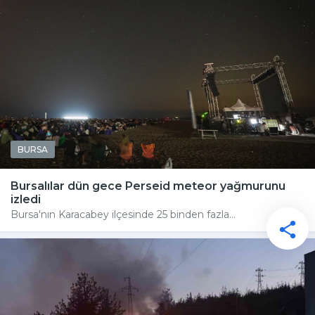
BURSA
Bursalılar dün gece Perseid meteor yağmurunu
izledi
Bursa'nın Karacabey ilçesinde 25 binden fazla...