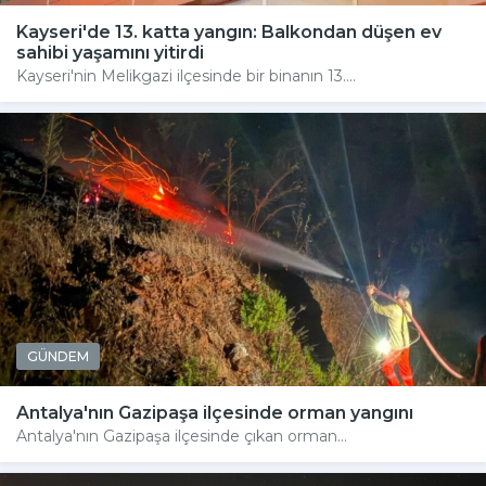
Kayseri'de 13. katta yangın: Balkondan düşen ev
sahibi yaşamını yitirdi
Kayseri'nin Melikgazi ilçesinde bir binanın 13....
GÜNDEM
Antalya'nın Gazipaşa ilçesinde orman yangını
Antalya'nın Gazipaşa ilçesinde çıkan orman...