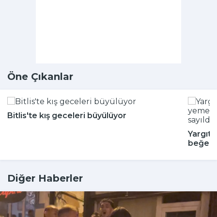
Öne Çıkanlar
Bitlis'te kış geceleri büyülüyor
Yargıta
beğenm
Diğer Haberler