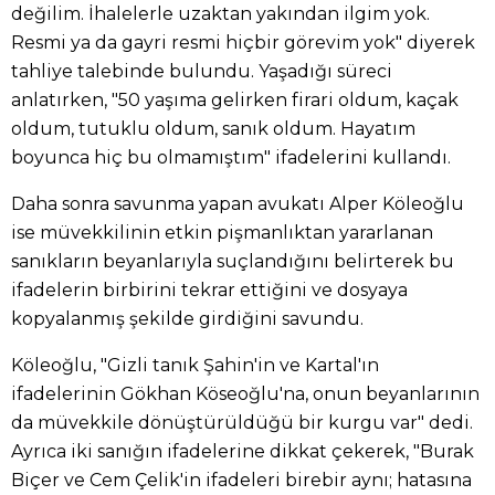
değilim. İhalelerle uzaktan yakından ilgim yok.
Resmi ya da gayri resmi hiçbir görevim yok" diyerek
tahliye talebinde bulundu. Yaşadığı süreci
anlatırken, "50 yaşıma gelirken firari oldum, kaçak
oldum, tutuklu oldum, sanık oldum. Hayatım
boyunca hiç bu olmamıştım" ifadelerini kullandı.
Daha sonra savunma yapan avukatı Alper Köleoğlu
ise müvekkilinin etkin pişmanlıktan yararlanan
sanıkların beyanlarıyla suçlandığını belirterek bu
ifadelerin birbirini tekrar ettiğini ve dosyaya
kopyalanmış şekilde girdiğini savundu.
Köleoğlu, "Gizli tanık Şahin'in ve Kartal'ın
ifadelerinin Gökhan Köseoğlu'na, onun beyanlarının
da müvekkile dönüştürüldüğü bir kurgu var" dedi.
Ayrıca iki sanığın ifadelerine dikkat çekerek, "Burak
Biçer ve Cem Çelik'in ifadeleri birebir aynı; hatasına