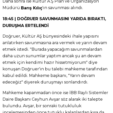
Daha sonra ise Kültür A.Ş Plan ve Organizasyon
Müdürü
'ın savunması alındı.
Barış Kılıç
18:45 | DOĞRUER SAVUNMASINI YARIDA BIRAKTI,
DURUŞMA ERTELENDİ
Doğruer, Kültür AŞ bünyesindeki ihale yapısını
anlatırken savunmasına ara vermek ve yarın devam
etmek istedi. "Burada yapacağım savunmalardan
daha uzun sunumlar yaptım ancak şu an devam
etmek için kendimi hazır hissetmiyorum" diye
konuşan Doğruer'in bu talebi mahkeme tarafından
kabul edildi. Mahkeme başkanı, "Yarın devam
edeceğiz" diyerek duruşmayı sonlandırdı.
Mahkeme kapanmadan önce ise İBB Raylı Sistemler
Daire Başkanı Ceyhun Avşar söz alarak iki talepte
bulundu. Avşar, bir sonraki tutukluluk
incelemesinden önce tutuklu kalanlardan kısa da