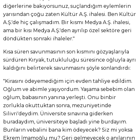
diğerlerine bakıyorsunuz, suçlandığım eylemlerin
yarısından çoğu zaten Kültür A.Ş. ihalesi. Ben Kültür
A.Ş.'de hiç çalışmadım. Bir kısmı Medya A.Ş. ihalesi,
ama bir kısı Medya A.Ş.'den ayrılıp özel sektöre geri
döndükten sonraki ihaleler."
Kısa süren savunmasının son kısmını gözyaşlarıyla
sürdüren Kıryak, tutukluluğu süresince oğluyla ayrı
kaldığını belirterek savunmasını şöyle sonlandırdı:
"Kirasını ödeyemediğim için evden tahliye edildim.
Oğlum ve abimle yaşıyordum. Yaşama sebebim olan
oğlum, babasının yanına yerleşti. Onu binbir
zorlukla okuttuktan sonra, mezuniyetinde
Silivri'deydim. Üniversite sınavına giderken
buradaydım, üniversiteye başladı yine burdayım.
Bunların vebalini bana kim ödeyecek? Siz mi yoksa
Ekrem İmamoğlu mu? Geri gelmeyecek o anılarının