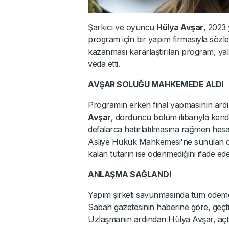
Şarkıcı ve oyuncu
Hülya Avşar
, 2023 
program için bir yapım firmasıyla söz
kazanması kararlaştırılan program, ya
veda etti.
AVŞAR SOLUĞU MAHKEMEDE ALDI
Programın erken final yapmasının ardı
Avşar
, dördüncü bölüm itibarıyla ken
defalarca hatırlatılmasına rağmen hesab
Asliye Hukuk Mahkemesi'ne sunulan di
kalan tutarın ise ödenmediğini ifade ed
ANLAŞMA SAĞLANDI
Yapım şirketi savunmasında tüm ödemenin
Sabah gazetesinin haberine göre, geçti
Uzlaşmanın ardından Hülya Avşar, açtı