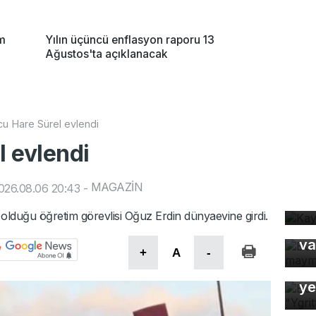
im
Yılın üçüncü enflasyon raporu 13
Ağustos'ta açıklanacak
u Hare Sürel evlendi
 evlendi
Ka
MAGAZİN
026.08.06 20:43
-
ev
Bu
 olduğu öğretim görevlisi Oğuz Erdin dünyaevine girdi.
ma
va
+
A
-
Bu
ye