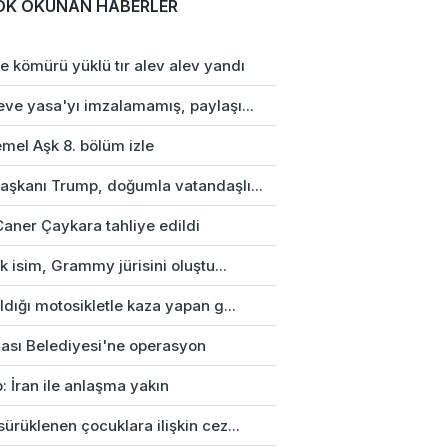
OK OKUNAN HABERLER
e kömürü yüklü tır alev alev yandı
eve yasa'yı imzalamamış, paylaşı...
mel Aşk 8. bölüm izle
aşkanı Trump, doğumla vatandaşlı...
Caner Çaykara tahliye edildi
rk isim, Grammy jürisini oluştu...
ldığı motosikletle kaza yapan g...
ası Belediyesi'ne operasyon
: İran ile anlaşma yakın
ürüklenen çocuklara ilişkin cez...