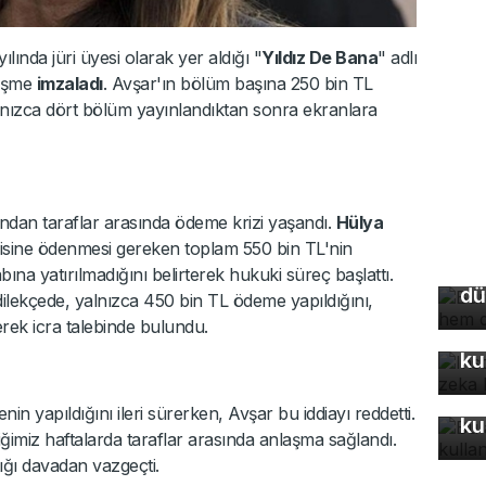
yılında jüri üyesi olarak yer aldığı "
Yıldız De Bana
" adlı
leşme
imzaladı
. Avşar'ın bölüm başına 250 bin TL
lnızca dört bölüm yayınlandıktan sonra ekranlara
Bu
ndan taraflar arasında ödeme krizi yaşandı.
Hülya
so
disine ödenmesi gereken toplam 550 bin TL'nin
du
ına yatırılmadığını belirterek hukuki süreç başlattı.
dü
lekçede, yalnızca 450 bin TL ödeme yapıldığını,
In
erek icra talebinde bulundu.
fo
ku
Bu
 yapıldığını ileri sürerken, Avşar bu iddiayı reddetti.
ku
ğimiz haftalarda taraflar arasında anlaşma sağlandı.
ğı davadan vazgeçti.