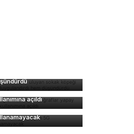
rsa'da ezana uluyan
kak köpeği hem
ygulandırdı hem
şündürdü
stagram'da bazı
toğraflar yapay zeka
llanımına açıldı
 ayarları yapmayan 5G
llanamayacak