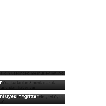
yalığın üzerindeki meşhur
 satılıyor
rsa'da kurtarılan 3 minik
kak maymunundan haber
r
rsa Hayvanat Bahçesi'nin
ni üyesi "Ygritte"