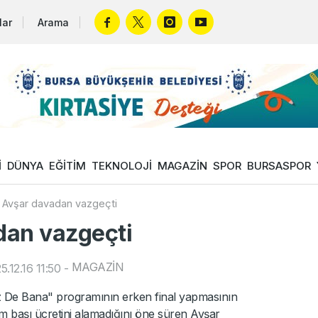
lar
Arama
İ
DÜNYA
EĞİTİM
TEKNOLOJİ
MAGAZİN
SPOR
BURSASPOR
 Avşar davadan vazgeçti
dan vazgeçti
MAGAZİN
.12.16 11:50
-
ız De Bana" programının erken final yapmasının
m başı ücretini alamadığını öne süren Avşar