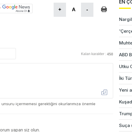
EN Ç
+
A
-
Nargil
'Çerç
Muhte
Kalan karakter :
ABD B
450
Utku 
İki Tü
Yeni a
Kuşad
ç unsuru içermemesi gerektiğini okurlarımıza önemle
Trump
Suça s
yorum yapan siz olun.