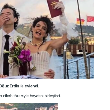
Oğuz Erdin
ile
evlendi
.
ikah töreniyle hayatını birleştirdi.