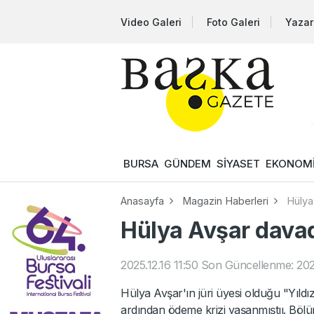
Video Galeri
Foto Galeri
Yazar
BURSA
GÜNDEM
SİYASET
EKONOM
Anasayfa
Magazin Haberleri
Hülya
Hülya Avşar dava
2025.12.16 11:50
Son Güncellenme: 2025
Hülya Avşar'ın jüri üyesi olduğu "Yıld
ardından ödeme krizi yaşanmıştıı. Bölü