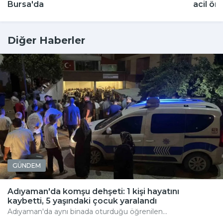
Bursa'da
acil ön
Diğer Haberler
GÜNDEM
Adıyaman'da komşu dehşeti: 1 kişi hayatını
kaybetti, 5 yaşındaki çocuk yaralandı
Adıyaman'da aynı binada oturduğu öğrenilen...