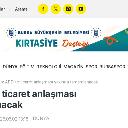
lar
Arama
İ
DÜNYA
EĞİTİM
TEKNOLOJİ
MAGAZİN
SPOR
BURSASPOR
an: ABD ile ticaret anlaşması yakında tamamlanacak
 ticaret anlaşması
nacak
DÜNYA
6.06.02 13:18
-