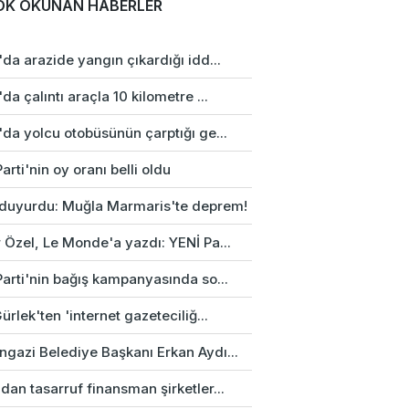
OK OKUNAN HABERLER
da arazide yangın çıkardığı idd...
da çalıntı araçla 10 kilometre ...
da yolcu otobüsünün çarptığı ge...
arti'nin oy oranı belli oldu
duyurdu: Muğla Marmaris'te deprem!
 Özel, Le Monde'a yazdı: YENİ Pa...
Parti'nin bağış kampanyasında so...
ürlek'ten 'internet gazeteciliğ...
gazi Belediye Başkanı Erkan Aydı...
an tasarruf finansman şirketler...