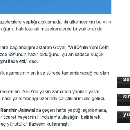
azetecilere yaptığı açıklamada, iki ülke liderinin bu yılın
duğunu hatırlatarak müzakerelerde büyük oranda
ara bağlandığını aktaran Goyal, "
ABD'nin
Yeni Delhi
üzde 99'unun hazır olduğunu, şu an sadece küçük
nı ifade etti." dedi.
Gü
ın ilk aşamasının en kısa sürede tamamlanacağına olan
sa
Ka
ma
recilerinin, ABD'de yakın zamanda yapılan yasal
sı
asıl yansıtılacağı üzerinde çalıştıklarını dile getirdi.
Or
ü Randhir Jaiswal
da geçen hafta yaptığı açıklamada,
ya
 ticaret heyetinin Hindistan'a ulaştığını belirterek
ç yürüttük." ifadesini kullanmıştı.