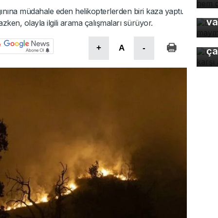
ma
nına müdahale eden helikopterlerden biri kaza yaptı.
va
zken, olayla ilgili arama çalışmaları sürüyor.
Uz
gı
+
A
-
ça