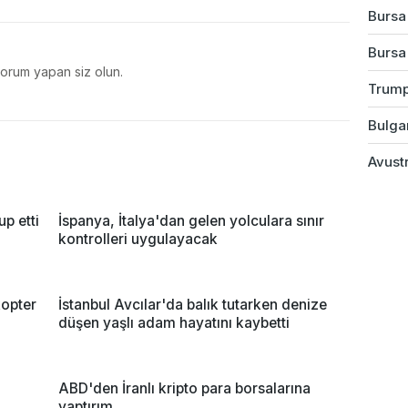
Bursa'
Bursa
yorum yapan siz olun.
Trump
Bulgar
Avustr
up etti
İspanya, İtalya'dan gelen yolculara sınır
kontrolleri uygulayacak
opter
İstanbul Avcılar'da balık tutarken denize
düşen yaşlı adam hayatını kaybetti
i
ABD'den İranlı kripto para borsalarına
yaptırım