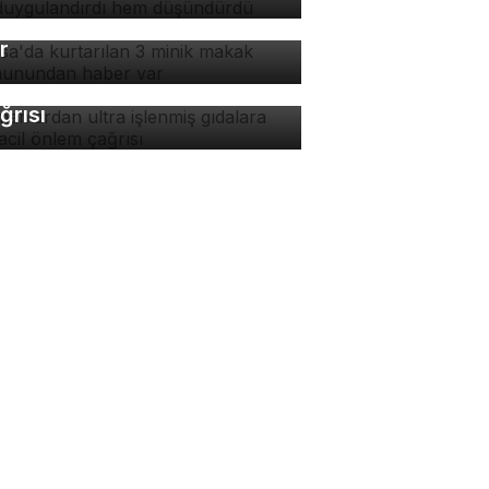
kak maymunundan haber
r
manlardan ultra işlenmiş
dalara karşı acil önlem
ğrısı