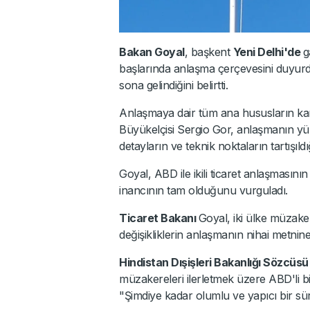
Bakan Goyal
, başkent
Yeni Delhi'de
g
başlarında anlaşma çerçevesini duyur
sona gelindiğini belirtti.
Anlaşmaya dair tüm ana hususların kar
Büyükelçisi Sergio Gor, anlaşmanın y
detayların ve teknik noktaların tartışıldığı
Goyal, ABD ile ikili ticaret anlaşmasın
inancının tam olduğunu vurguladı.
Ticaret Bakanı
Goyal, iki ülke müzake
değişikliklerin anlaşmanın nihai metnine n
Hindistan Dışişleri Bakanlığı Sözcüs
müzakereleri ilerletmek üzere ABD'li bir
"Şimdiye kadar olumlu ve yapıcı bir süre