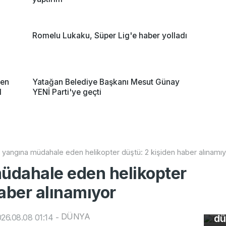
Romelu Lukaku, Süper Lig'e haber yolladı
nen
Yatağan Belediye Başkanı Mesut Günay
l
YENİ Parti'ye geçti
yangına müdahale eden helikopter düştü: 2 kişiden haber alınamıy
üdahale eden helikopter
Bu
aber alınamıyor
so
du
DÜNYA
26.08.08 01:14
-
dü
Bu