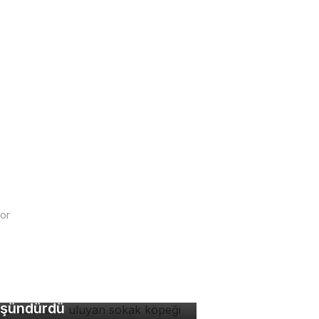
or
rsa'da ezana uluyan
kak köpeği hem
ygulandırdı hem
şündürdü
rsa'da kurtarılan 3 minik