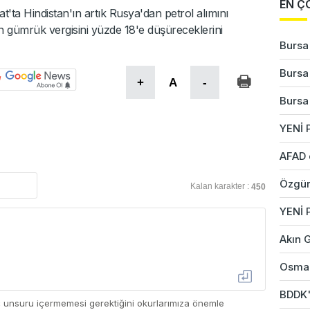
EN Ç
t'ta Hindistan'ın artık Rusya'dan petrol alımını
gümrük vergisini yüzde 18'e düşüreceklerini
Bursa'
Bursa'
+
A
-
Bursa'
YENİ P
AFAD 
Özgür
Kalan karakter :
450
YENİ 
Akın G
Osman
BDDK'd
ç unsuru içermemesi gerektiğini okurlarımıza önemle