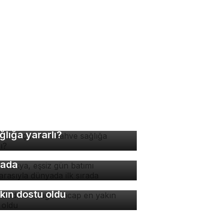
nde kaç fincan kahve
ğlığa yararlı?
padokya, eşsiz gün batımı
nzarasıyla dünyada ilk
rada
manda bulduğu sincap en
kın dostu oldu