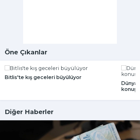
Öne Çıkanlar
Bitlis'te kış geceleri büyülüyor
Dünya 
konuşu
Diğer Haberler