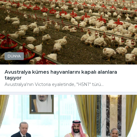
DÜNYA
Avustralya kümes hayvanlarını kapalı alanlara
taşıyor
Avustralya'nın Victoria eyaletinde, "H5N1" türü...