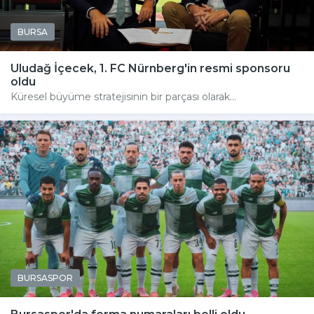
BURSA
Uludağ İçecek, 1. FC Nürnberg'in resmi sponsoru
oldu
Küresel büyüme stratejisinin bir parçası olarak...
BURSASPOR