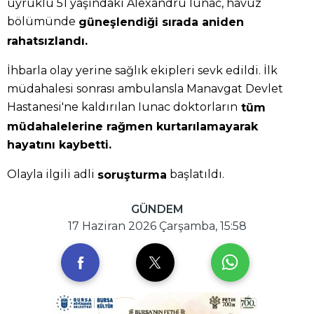
uyruklu 51 yaşındaki Alexandru Iunac, havuz
bölümünde
güneşlendiği sırada aniden
rahatsızlandı.
İhbarla olay yerine sağlık ekipleri sevk edildi. İlk
müdahalesi sonrası ambulansla Manavgat Devlet
Hastanesi'ne kaldırılan Iunac doktorların
tüm
müdahalelerine rağmen kurtarılamayarak
hayatını kaybetti.
Olayla ilgili adli
başlatıldı.
soruşturma
GÜNDEM
17 Haziran 2026 Çarşamba, 15:58