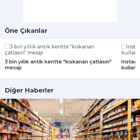
Öne Çıkanlar
3 bin yıllık antik kentte "kıskanan çatlasın"
Instagr
mesajı
kullanı
Diğer Haberler