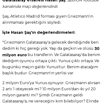
Galatasaray efsanesi Hasan Şaş
SporON Youtube
kanalında maçı değerlendirdi.
Şaş, Atletico Madrid forması giyen Griezmann'ın
alınmaması gerektiğini söyledi.
İşte Hasan Şaş'ın değerlendirmeleri:
"Griezmann Galatasaray'a gelecek dendiğinde ben
dedim ki hiç gereği yok. Yaşı da geçkin ve ölüsü
30
bu transferin. Ve Galatasaray'da benim
milyon euro
dediğim oyuncu ortaya çıktı. Yunus çıktı ortaya. Ve
bugünkü maçın galibi Yunus'tur. Benim atacağım
başlık budur. Griezmann'ın yerlisi var.
2 milyon Euro'ya Yunus oynuyor. Griezmann alırsan
2 artı 1 isteyecek mi? 10 milyon Euro'dan iki yıl 20
milyon garanti mi? Şimdi Griezmann geldi
Galatasaray'a, ne vereceğini kim bilebiliyor? Elinde