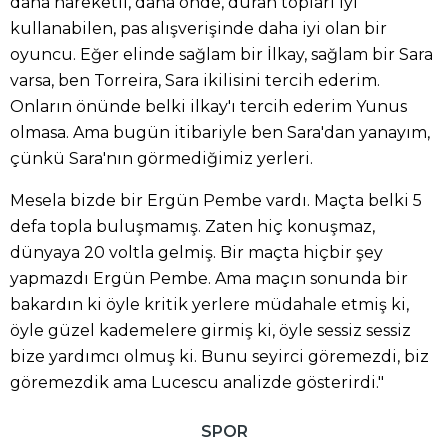
daha hareketli, daha önde, duran topları iyi
kullanabilen, pas alışverişinde daha iyi olan bir
oyuncu. Eğer elinde sağlam bir İlkay, sağlam bir Sara
varsa, ben Torreira, Sara ikilisini tercih ederim.
Onların önünde belki ilkay'ı tercih ederim Yunus
olmasa. Ama bugün itibariyle ben Sara'dan yanayım,
çünkü Sara'nın görmediğimiz yerleri.
Mesela bizde bir Ergün Pembe vardı. Maçta belki 5
defa topla buluşmamış. Zaten hiç konuşmaz,
dünyaya 20 voltla gelmiş. Bir maçta hiçbir şey
yapmazdı Ergün Pembe. Ama maçın sonunda bir
bakardın ki öyle kritik yerlere müdahale etmiş ki,
öyle güzel kademelere girmiş ki, öyle sessiz sessiz
bize yardımcı olmuş ki. Bunu seyirci göremezdi, biz
göremezdik ama Lucescu analizde gösterirdi."
SPOR