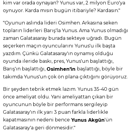
kim var orada oynayan? Yunus var, 2 milyon Euro'ya
oynuyor. Karda mısın bugün itibariyle? Kardasın."
"Oyunun aslında lideri Osimhen. Arkasına seken
topların liderleri Barış'la Yunus. Ama Yunus olmadığı
zaman Galatasaray burada sekteye uğradı. Bugün
seçerken maçın oyuncularını Yunus'u ilk başta
yazdım. Çünkü Galatasaray'ın oynamış olduğu
oyunda ileride baskı, pres, Yunus'un başlattığı,
Barış'ın başlattığı,
başlattığı, böyle bir
Osimhen'in
takımda Yunus'un çok ön plana çıktığını görüyoruz.
Bir şeyden tebrik etmek lazım. Yunus 35-40 gün
önce ameliyat oldu. Yani ameliyattan çıkan bir
oyuncunun böyle bir performans sergileyip
Galatasaray'ın ilk yarı 3 puan farkla liderlikle
kapatmasının nedeni bence
'ün
Yunus Akgün
Galatasaray'a geri dönmesidir."