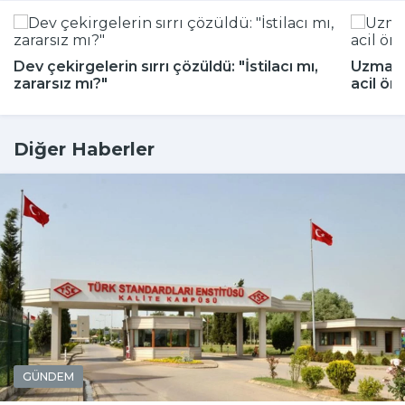
Dev çekirgelerin sırrı çözüldü: "İstilacı mı,
Uzmanla
zararsız mı?"
acil ön
Diğer Haberler
GÜNDEM