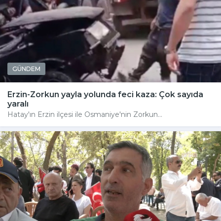
GÜNDEM
Erzin-Zorkun yayla yolunda feci kaza: Çok sayıda
yaralı
Hatay'ın Erzin ilçesi ile Osmaniye'nin Zorkun...