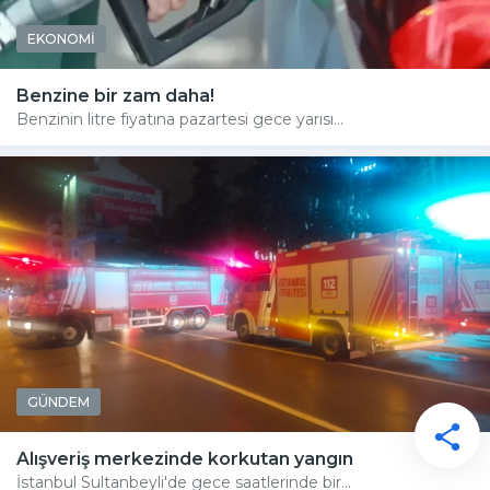
EKONOMİ
Benzine bir zam daha!
Benzinin litre fiyatına pazartesi gece yarısı...
GÜNDEM
Alışveriş merkezinde korkutan yangın
İstanbul Sultanbeyli'de gece saatlerinde bir...