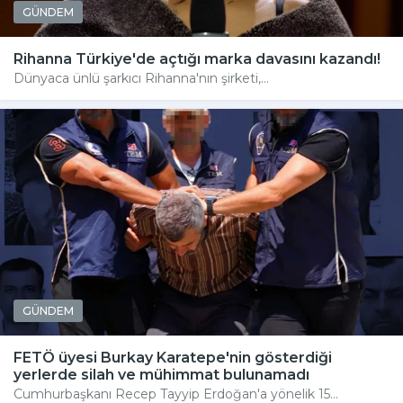
GÜNDEM
Rihanna Türkiye'de açtığı marka davasını kazandı!
Dünyaca ünlü şarkıcı Rihanna'nın şirketi,...
GÜNDEM
FETÖ üyesi Burkay Karatepe'nin gösterdiği
yerlerde silah ve mühimmat bulunamadı
Cumhurbaşkanı Recep Tayyip Erdoğan'a yönelik 15...