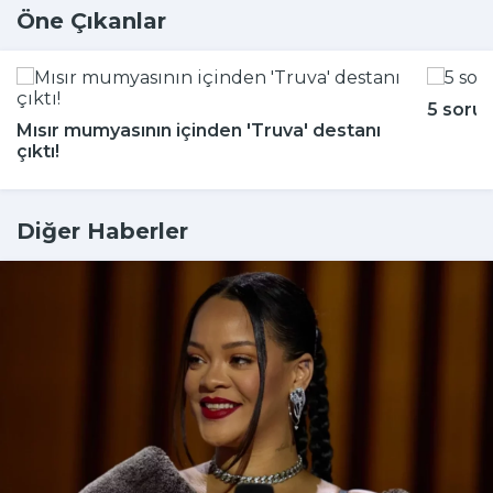
Öne Çıkanlar
5 soru
Mısır mumyasının içinden 'Truva' destanı
çıktı!
Diğer Haberler