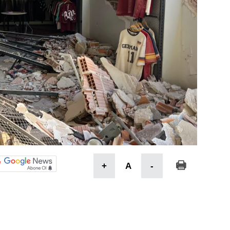
+
A
-