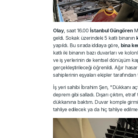
Olay
, saat 16.00
İstanbul Güngören
M
geldi. Sokak üzerindeki 5 katlı binanın
yapıldı. Bu sırada iddiaya göre,
bina ke
katlı iki binanın bazı duvarları ve kolon
ve iş yerlerinin de kentsel dönüşüm kap
gerçekleştirileceği öğrenildi. Ağır has
sahiplerinin eşyaları ekipler tarafından t
İş yeri sahibi İbrahim Şen, "Dükkanı a
deprem gibi salladı. Dışarı çıktım, et
dükkanına baktım. Duvar komple girmiş i
tahliye edilecek ya da hiç tahliye edilmed