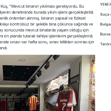
YENİ P
 Kuş, "Mevcut binanın yıkılması gerekiyordu. Bu
iyenin denetiminde burada yıkım işlemi gerçekleştirildi.
Suça s
lik önlemleri alınmış, binanın yapısal ve fiziksel
layı kontrolsüz bir şekilde bina çökünce sağında ve
Bulgar
lay sonucunda mevcut binalarda yaşam olduğu için
Bursa'
 ön planda tutarak tahliye işlemlerini gerçekleştirirdi.
te sınavı var hafta sonu, sınav bittikten sonrası için
Terörs
andı.