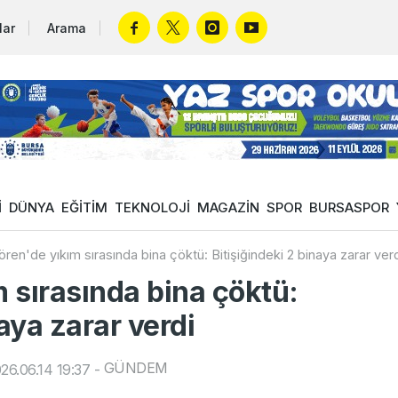
lar
Arama
İ
DÜNYA
EĞİTİM
TEKNOLOJİ
MAGAZİN
SPOR
BURSASPOR
ren'de yıkım sırasında bina çöktü: Bitişiğindeki 2 binaya zarar ver
 sırasında bina çöktü:
naya zarar verdi
GÜNDEM
26.06.14 19:37
-