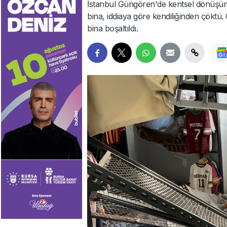
İstanbul Güngören'de kentsel dönüşüm k
bina, iddiaya göre kendiliğinden çöktü.
bina boşaltıldı.