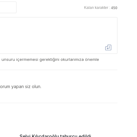
Kalan karakter :
450
ç unsuru içermemesi gerektiğini okurlarımıza önemle
yorum yapan siz olun.
Selvi Kılıçdaroğlu taburcu edildi