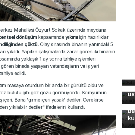
erkez Mahallesi Özyurt Sokak üzerinde meydana
kentsel dönüşüm
kapsamında
yıkımı
için hazırlıklar
ndiliğinden çöktü
. Olay sırasında binanın yanındaki 5
ları yıkıldı. Yapılan çalışmalarda zarar gören iki binanın
samında yaklaşık 1 ay sonra tahliye işlemleri
ar gören binada yaşayan vatandaşların ve iş yeri
Bi
ahliye edildi.
bü
çtım masaya oturdum bir anda bir gürültü oldu ve
Ba
raf toz bulutu gibi göz gözü görmüyordu. Komşumun
üs
Ya
çeri. Bana 'girme içeri yasak' dediler. Gerekirse
Eş
en yıkılabilir dediler" ifadelerini kullandı.
be
ku