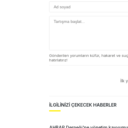
Gönderilen yorumların küfür, hakaret ve su
hatırlatırız!
İlk 
İLGİLİNİZİ ÇEKECEK HABERLER
AHBAP Derneği'ne yönetim kayyumu