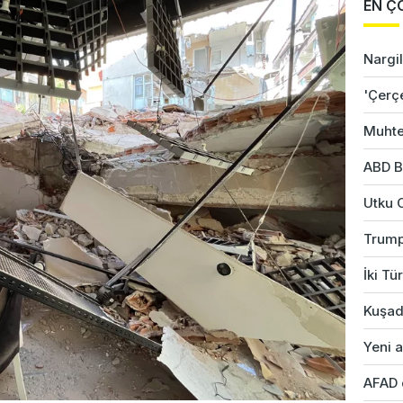
EN Ç
Nargil
'Çerç
Muhte
ABD B
Utku 
Trump
İki Tü
Kuşad
Yeni a
AFAD 