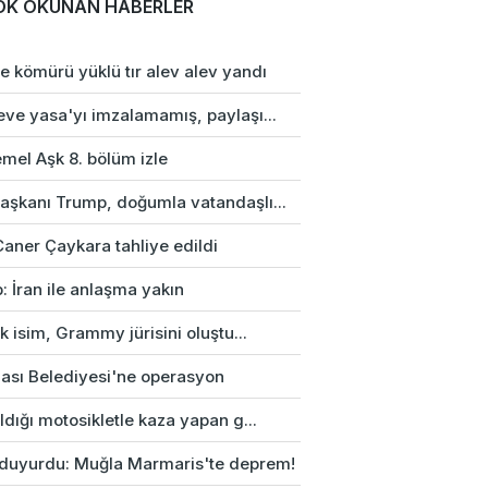
OK OKUNAN HABERLER
e kömürü yüklü tır alev alev yandı
eve yasa'yı imzalamamış, paylaşı...
mel Aşk 8. bölüm izle
aşkanı Trump, doğumla vatandaşlı...
Caner Çaykara tahliye edildi
: İran ile anlaşma yakın
rk isim, Grammy jürisini oluştu...
ası Belediyesi'ne operasyon
ldığı motosikletle kaza yapan g...
duyurdu: Muğla Marmaris'te deprem!