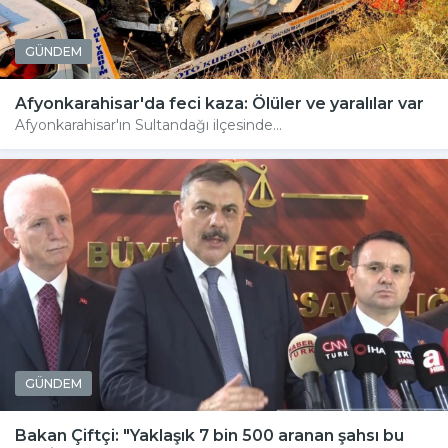
GÜNDEM
Afyonkarahisar'da feci kaza: Ölüler ve yaralılar var
Afyonkarahisar'ın Sultandağı ilçesinde...
GÜNDEM
Bakan Çiftçi: "Yaklaşık 7 bin 500 aranan şahsı bu