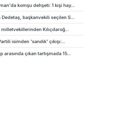
an'da komşu dehşeti: 1 kişi hay...
Dedetaş, başkanvekili seçilen S...
 milletvekillerinden Kılıçdaroğ...
artili isimden 'sandık' çıkışı:...
up arasında çıkan tartışmada 15...