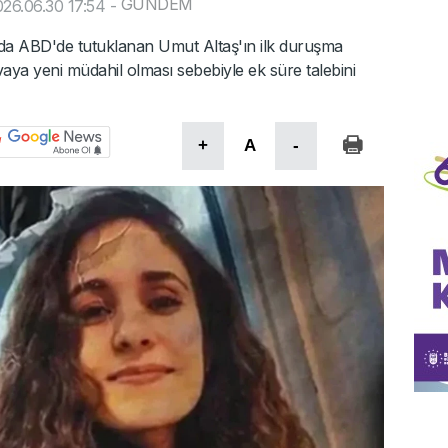
GÜNDEM
26.06.30 17:54
-
a ABD'de tutuklanan Umut Altaş'ın ilk duruşma
vaya yeni müdahil olması sebebiyle ek süre talebini
+
A
-