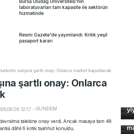
Bursa Uludağ Üniversitesi'nin
laboratuvarları tam kapasite ile sektörün
hizmetinde
Resmi Gazete'de yayımlandı: Kritik yeşil
pasaport kararı
arketin satışına şartlı onay: Onlarca market kapatılacak
ına şartlı onay: Onlarca
ak
Uz
So
GÜNDEM
26.08.06 12:17
-
yi
Dü
devralma talebine onay verdi. Ancak masaya tam 48
ma
tisi dâhil 6 kritik taahhüt konuldu.