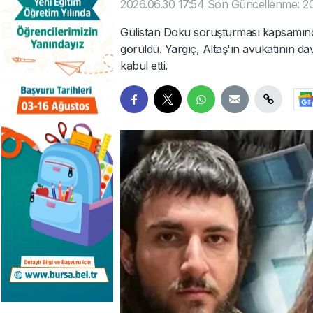
2026.06.30 17:54
Son Güncellenme: 20
Gülistan Doku soruşturması kapsamınd
görüldü. Yargıç, Altaş'ın avukatının da
kabul etti.