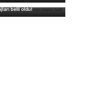
rsa'nın suyu temiz olan
ajları belli oldu!