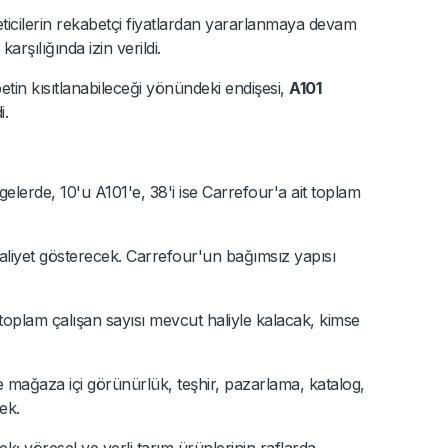
ticilerin rekabetçi fiyatlardan yararlanmaya devam
rşılığında izin verildi.
in kısıtlanabileceği yönündeki endişesi,
A101
i.
lgelerde, 10'u A101'e, 38'i ise Carrefour'a ait toplam
faaliyet gösterecek. Carrefour'un bağımsız yapısı
toplam çalışan sayısı mevcut haliyle kalacak, kimse
e mağaza içi görünürlük, teşhir, pazarlama, katalog,
ek.
ek; yöresel ve yerli tarım ürünlerinin raflarda