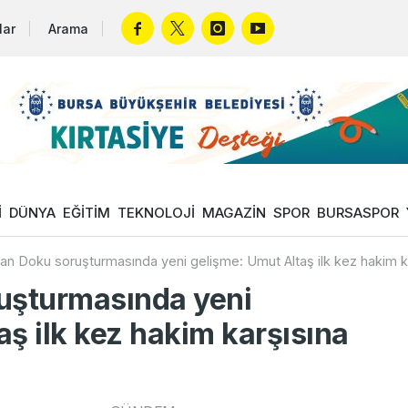
lar
Arama
İ
DÜNYA
EĞİTİM
TEKNOLOJİ
MAGAZİN
SPOR
BURSASPOR
tan Doku soruşturmasında yeni gelişme: Umut Altaş ilk kez hakim ka
uşturmasında yeni
ş ilk kez hakim karşısına