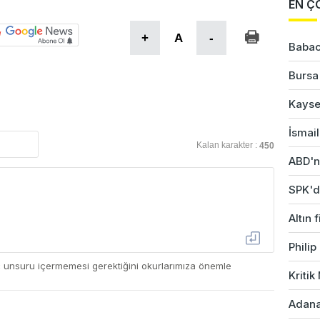
EN Ç
+
A
-
Babac
Bursa'
Kayser
İsmail
Kalan karakter :
450
ABD'ni
SPK'da
Altın 
Phili
ç unsuru içermemesi gerektiğini okurlarımıza önemle
Kriti
Adana'