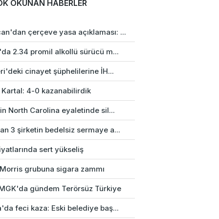
OK OKUNAN HABERLER
an'dan çerçeve yasa açıklaması: ...
da 2.34 promil alkollü sürücü m...
i'deki cinayet şüphelilerine İH...
 Kartal: 4-0 kazanabilirdik
n North Carolina eyaletinde sil...
n 3 şirketin bedelsiz sermaye a...
fiyatlarında sert yükseliş
p Morris grubuna sigara zammı
k MGK'da gündem Terörsüz Türkiye
da feci kaza: Eski belediye baş...