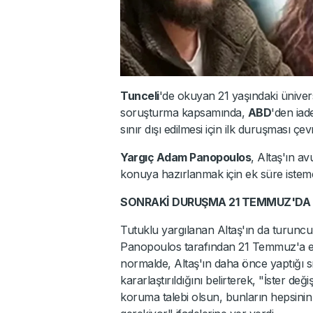
Tunceli
'de okuyan 21 yaşındaki üniver
soruşturma kapsamında,
ABD
'den iad
sınır dışı edilmesi için ilk duruşması çev
Yargıç Adam Panopoulos
, Altaş'ın a
konuya hazırlanmak için ek süre isteme
SONRAKİ DURUŞMA 21 TEMMUZ'DA
Tutuklu yargılanan Altaş'ın da turun
Panopoulos tarafından 21 Temmuz'a e
normalde, Altaş'ın daha önce yaptığı sı
kararlaştırıldığını belirterek, "İster değ
koruma talebi olsun, bunların hepsini