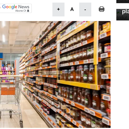
Bu
+
A
-
pl