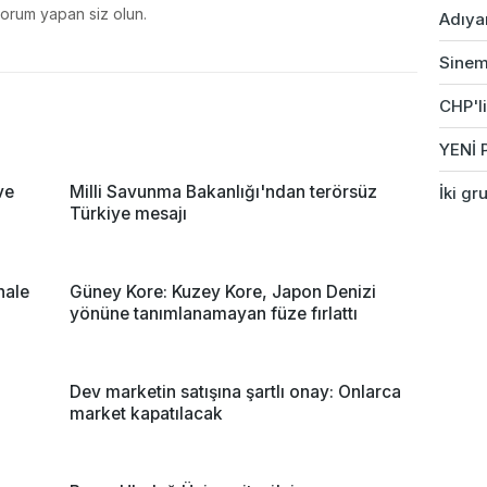
yorum yapan siz olun.
Adıyam
Sinem 
CHP'li
YENİ P
ve
Milli Savunma Bakanlığı'ndan terörsüz
İki gr
Türkiye mesajı
hale
Güney Kore: Kuzey Kore, Japon Denizi
yönüne tanımlanamayan füze fırlattı
Dev marketin satışına şartlı onay: Onlarca
market kapatılacak