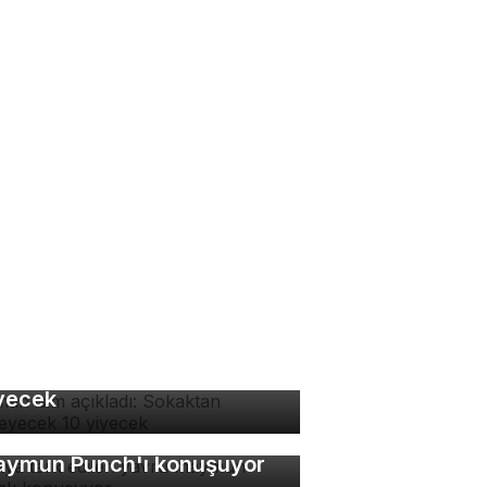
man isim açıkladı:
kaktan yenmeyecek 10
yecek
nya terk edilen yavru
ymun Punch'ı konuşuyor