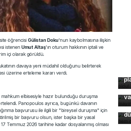
site öğrencisi
Gülistan Doku
'nun kaybolmasına ilişkin
esi istenen
Umut Altaş
'ın oturum hakkının iptali ve
rim içi olarak görüldü.
vukatının davaya yeni müdahil olduğunu belirterek
Bu
si üzerine erteleme kararı verdi.
pl
Bu
ma
Bu
cu mahkum elbisesiyle hazır bulunduğu duruşma
va
so
rtelendi. Panopoulos ayrıca, bugünkü davanın
du
ğınma başvurusu ile ilgili bir "bireysel duruşma" için
dü
iştirilmiş bir başvuru olsun, ister başka bir yasal
n 17 Temmuz 2026 tarihine kadar dosyalanmış olması