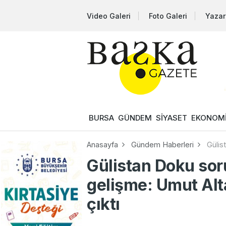
Video Galeri
Foto Galeri
Yazar
BURSA
GÜNDEM
SİYASET
EKONOM
Anasayfa
Gündem Haberleri
Gülis
Gülistan Doku sor
gelişme: Umut Alta
çıktı