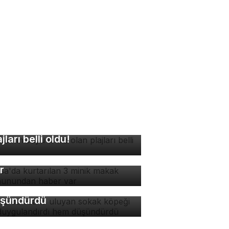
rsa'nın suyu temiz olan
ajları belli oldu!
rsa'da kurtarılan 3 minik
kak maymunundan haber
rsa'da ezana uluyan
r
kak köpeği hem
ygulandırdı hem
şündürdü