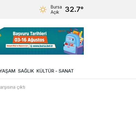
Bursa
32.7°
Açık
YAŞAM
SAĞLIK
KÜLTÜR - SANAT
rşısına çıktı