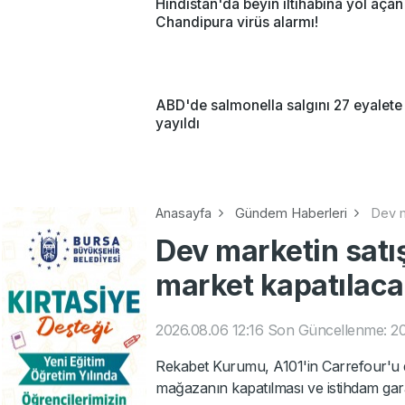
Hindistan'da beyin iltihabına yol açan
Chandipura virüs alarmı!
ABD'de salmonella salgını 27 eyalete
yayıldı
Anasayfa
Gündem Haberleri
Dev m
Dev marketin satış
market kapatılac
2026.08.06 12:16
Son Güncellenme: 20
Rekabet Kurumu, A101'in Carrefour'u 
mağazanın kapatılması ve istihdam garan