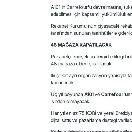
A101'in Carrefour'u devralmasına, tüke
edebilmesi için kapsamlı yükümlülükler ka
Rekabet Kurumu'nun piyasadaki rekabet
tarafından sunulan taahhütlerle giderild
48 MAĞAZA KAPATILACAK
Rekabetçi endişelerin
tespit
edildiği bö
48 mağaza elden çıkarılacak.
İki şirket ayrı organizasyon yapısıyla 
korunacak.
Üç yıl boyunca
A101
ve
Carrefour'un
işinden olmayacak.
Her yıl en az 75 KOBİ ve yerel üreticiy
dijital satış ve pazarlama desteği verilec
Kadın girişimciler programa dâhil edilec