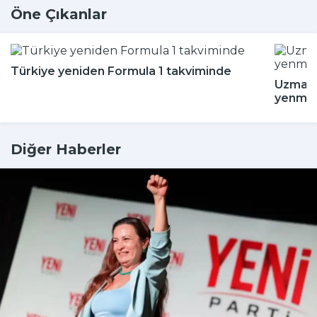
Öne Çıkanlar
Türkiye yeniden Formula 1 takviminde
Uzman i
yenmey
Diğer Haberler