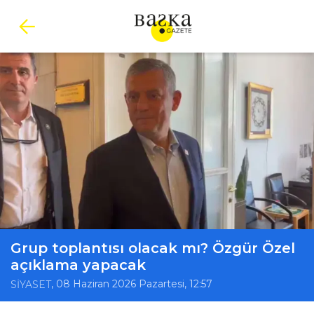
Grup toplantısı olacak mı? Özgür Özel
açıklama yapacak
, 08 Haziran 2026 Pazartesi, 12:57
SİYASET