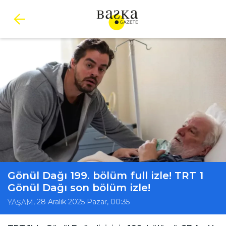
Gönül Dağı 199. bölüm full izle! TRT 1
Gönül Dağı son bölüm izle!
, 28 Aralık 2025 Pazar, 00:35
YAŞAM