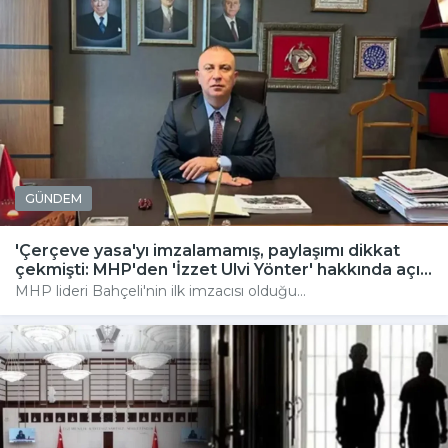
GÜNDEM
'Çerçeve yasa'yı imzalamamış, paylaşımı dikkat
çekmişti: MHP'den 'İzzet Ulvi Yönter' hakkında açı...
MHP lideri Bahçeli'nin ilk imzacısı olduğu...