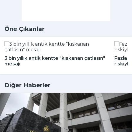
Öne Çıkanlar
3 bin yıllık antik kentte "kıskanan çatlasın"
Fazla a
mesajı
riskiyle 
Diğer Haberler