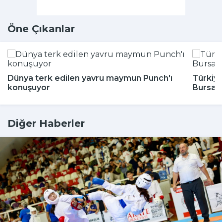
Öne Çıkanlar
Dünya terk edilen yavru maymun Punch'ı
Türkiye
konuşuyor
Bursa'
Diğer Haberler