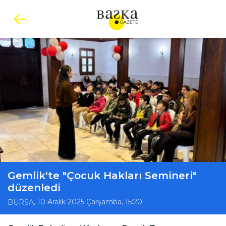
Gemlik'te "Çocuk Hakları Semineri"
düzenledi
, 10 Aralık 2025 Çarşamba, 15:20
BURSA