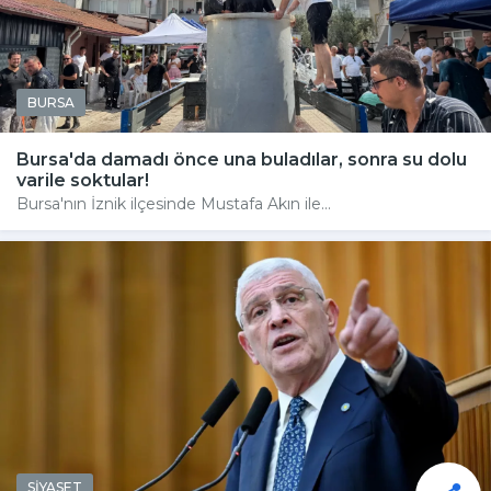
BURSA
Bursa'da damadı önce una buladılar, sonra su dolu
varile soktular!
Bursa'nın İznik ilçesinde Mustafa Akın ile...
SİYASET