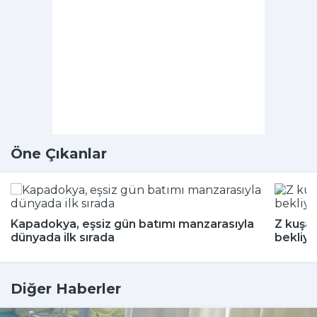
Öne Çıkanlar
Kapadokya, eşsiz gün batımı manzarasıyla
Z kuşağ
dünyada ilk sırada
bekliyo
Diğer Haberler