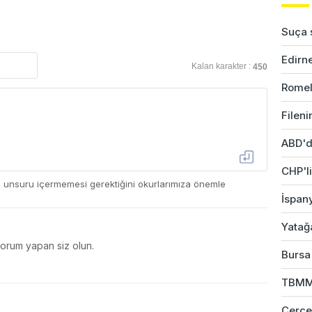
Suça s
Edirne
Kalan karakter :
450
Romel
Fileni
ABD'd
CHP'li
ç unsuru içermemesi gerektiğini okurlarımıza önemle
İspany
Yatağ
yorum yapan siz olun.
Bursa'
TBMM 
Çerçev