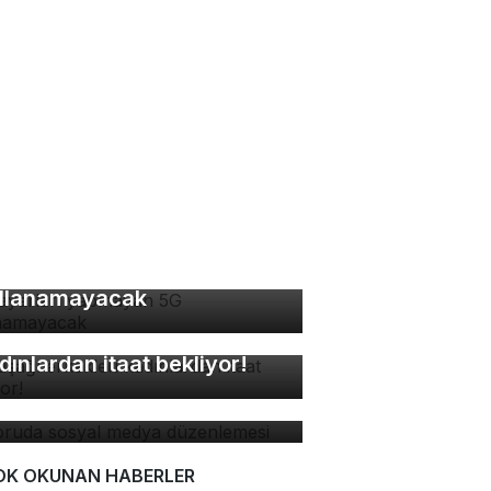
 ayarları yapmayan 5G
llanamayacak
kuşağı erkekleri
dınlardan itaat bekliyor!
soruda sosyal medya
zenlemesi
OK OKUNAN HABERLER