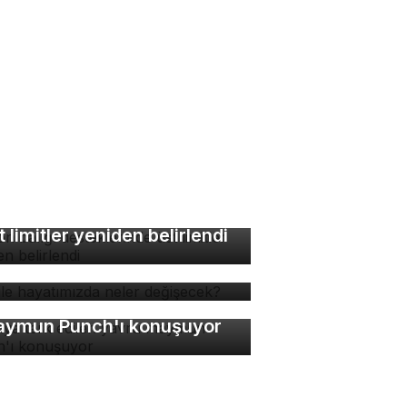
lon balığı desteklerinde
t limitler yeniden belirlendi
 ile hayatımızda neler
ğişecek?
nya terk edilen yavru
ymun Punch'ı konuşuyor