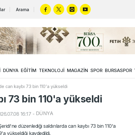
lar
Arama
İ
DÜNYA
EĞİTİM
TEKNOLOJİ
MAGAZİN
SPOR
BURSASPOR
e can kaybı 73 bin 110'a yükseldi
ı 73 bin 110'a yükseldi
DÜNYA
26.07.08 16:17
-
eridi'ne düzenlediği saldırılarda can kaybı 73 bin 110'a
9'a yükseldiği kaydedildi.