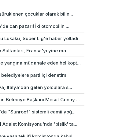
ürüklenen çocuklar olarak bilin...
'de can pazarı! İki otomobilin ...
u Lukaku, Süper Lig'e haber yolladı
n Sultanları, Fransa'yı yine ma...
e yangına müdahale eden helikopt...
 belediyelere parti içi denetim
a, İtalya'dan gelen yolculara s...
an Belediye Başkanı Mesut Günay ...
da "Sunroof" sistemli camii yoğ...
Adalet Komisyonu'nda 'pislik' ta...
e yasa teklifi komisyonda kabul...