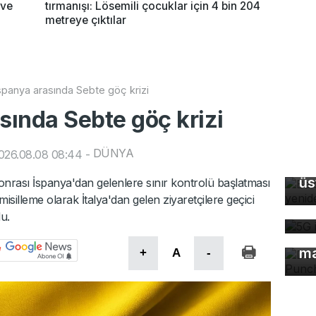
 ve
tırmanışı: Lösemili çocuklar için 4 bin 204
metreye çıktılar
İspanya arasında Sebte göç krizi
sında Sebte göç krizi
DÜNYA
026.08.08 08:44
-
Ba
üs
sonrası İspanya'dan gelenlere sınır kontrolü başlatması
5G
 misilleme olarak İtalya'dan gelen ziyaretçilere geçici
de
u.
Dü
ma
+
A
-