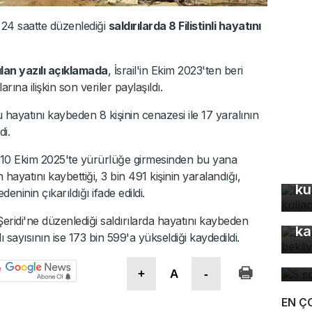
24 saatte düzenlediği
saldırılarda 8 Filistinli hayatını
lan yazılı açıklamada
, İsrail'in Ekim 2023'ten beri
ına ilişkin son veriler paylaşıldı.
cu hayatını kaybeden 8 kişinin cenazesi ile 17 yaralının
di.
sin 10 Ekim 2025'te yürürlüğe girmesinden bu yana
Bu
n hayatını kaybettiği, 3 bin 491 kişinin yaralandığı,
ku
eninin çıkarıldığı ifade edildi.
Z 
eridi'ne düzenlediği saldırılarda hayatını kaybeden
ka
alı sayısının ise 173 bin 599'a yükseldiği kaydedildi.
5 
dü
+
A
-
EN Ç