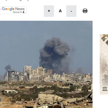
+
A
-