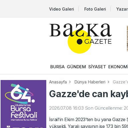
Video Galeri
Foto Galeri
Yazar
BURSA
GÜNDEM
SİYASET
EKONOM
Anasayfa
Dünya Haberleri
Gazze'd
Gazze'de can kayb
2026.07.08 16:03
Son Güncellenme: 20
İsrail'in Ekim 2023'ten bu yana Gazze Ş
yükseldi. Yaralı sayısının ise 173 bin 59